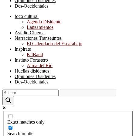
Opiniones Disidentes
Des-Occidentales
foco cultural
Agenda Disidente
Lanzamientos
Asfalto Cinema
Narraciones Transeúntes
El Calendario del Escarabajo
Inspírate
KitBand
Instinto Forastero
Alma del Río
Huellas disidentes
Opiniones Disidentes
Des-Occidentales
Exact matches only
Search in title