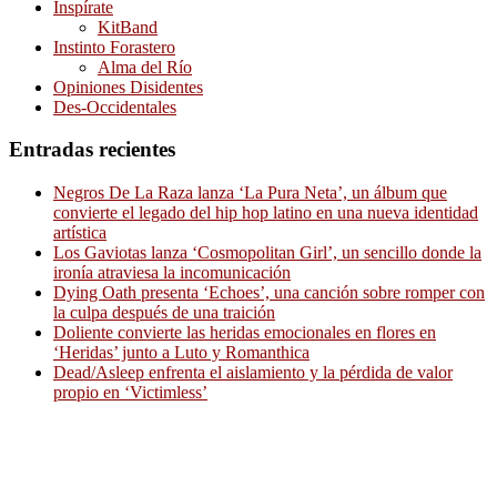
Inspírate
KitBand
Instinto Forastero
Alma del Río
Opiniones Disidentes
Des-Occidentales
Entradas recientes
Negros De La Raza lanza ‘La Pura Neta’, un álbum que
convierte el legado del hip hop latino en una nueva identidad
artística
Los Gaviotas lanza ‘Cosmopolitan Girl’, un sencillo donde la
ironía atraviesa la incomunicación
Dying Oath presenta ‘Echoes’, una canción sobre romper con
la culpa después de una traición
Doliente convierte las heridas emocionales en flores en
‘Heridas’ junto a Luto y Romanthica
Dead/Asleep enfrenta el aislamiento y la pérdida de valor
propio en ‘Victimless’