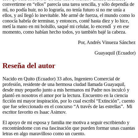
convertirme en “ellos” parecía una tarea sencilla, y sólo dependía de
mí, no podía huir, no lo lograría, no tenía futuro si no me unía a
ellos, y así llegó lo inevitable. Me armé de fuerza, el mundo como lo
conocía habría de terminar, y entonces, conté hasta diez y lo hice,
metí la mano en mi bolsillo, saqué mi celular, lo encendí y en ese
momento, como habían hecho todos, yo también bajé la cabeza.
Por, Andrés Vinueza Sánchez
Guayaquil (Ecuador)
Reseña del autor
Nacido en Quito (Ecuador) 33 años, Ingeniero Comercial de
profesión, residente de una hermosa ciudad llamada Guayaquil,
desde muy pequeño junto a mis hermanos mi Padre nos inculcó y
plantó en nosotros el amor por la lectura. Encuentro en la ciencia
ficción mi mayor inspiración, por lo cual escribí “Extinción”, cuento
que fue seleccionado en el concurso “A través de las estrellas”. Mi
escritor favorito es Isaac Asimov.
El apoyo de mi esposa y familia me motiva a seguir escribiendo y
encontrándome con esa fascinación que pueden formar unas cuantas
letras en algo maravilloso como un cuento.