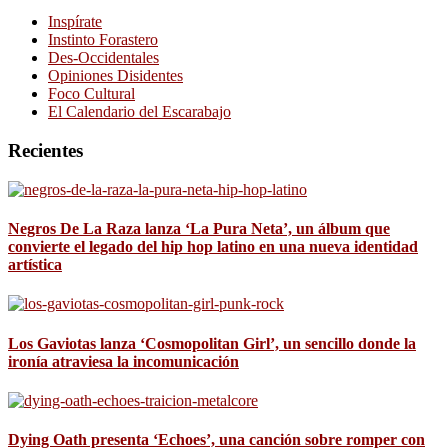
Inspírate
Instinto Forastero
Des-Occidentales
Opiniones Disidentes
Foco Cultural
El Calendario del Escarabajo
Recientes
Negros De La Raza lanza ‘La Pura Neta’, un álbum que
convierte el legado del hip hop latino en una nueva identidad
artística
Los Gaviotas lanza ‘Cosmopolitan Girl’, un sencillo donde la
ironía atraviesa la incomunicación
Dying Oath presenta ‘Echoes’, una canción sobre romper con