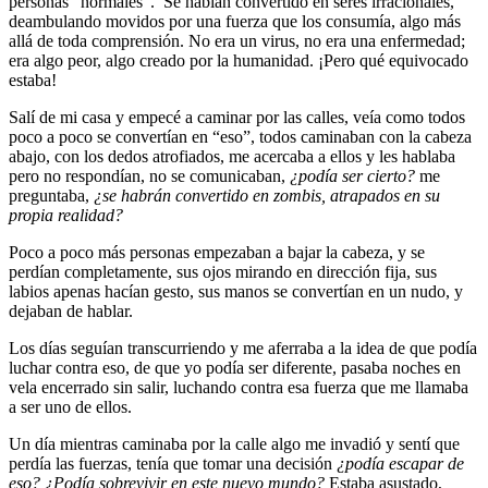
personas “normales”. Se habían convertido en seres irracionales,
deambulando movidos por una fuerza que los consumía, algo más
allá de toda comprensión. No era un virus, no era una enfermedad;
era algo peor, algo creado por la humanidad. ¡Pero qué equivocado
estaba!
Salí de mi casa y empecé a caminar por las calles, veía como todos
poco a poco se convertían en “eso”, todos caminaban con la cabeza
abajo, con los dedos atrofiados, me acercaba a ellos y les hablaba
pero no respondían, no se comunicaban,
¿podía ser cierto?
me
preguntaba,
¿se habrán convertido en zombis, atrapados en su
propia realidad?
Poco a poco más personas empezaban a bajar la cabeza, y se
perdían completamente, sus ojos mirando en dirección fija, sus
labios apenas hacían gesto, sus manos se convertían en un nudo, y
dejaban de hablar.
Los días seguían transcurriendo y me aferraba a la idea de que podía
luchar contra eso, de que yo podía ser diferente, pasaba noches en
vela encerrado sin salir, luchando contra esa fuerza que me llamaba
a ser uno de ellos.
Un día mientras caminaba por la calle algo me invadió y sentí que
perdía las fuerzas, tenía que tomar una decisión
¿podía escapar de
eso?
¿Podía sobrevivir en este nuevo mundo?
Estaba asustado,