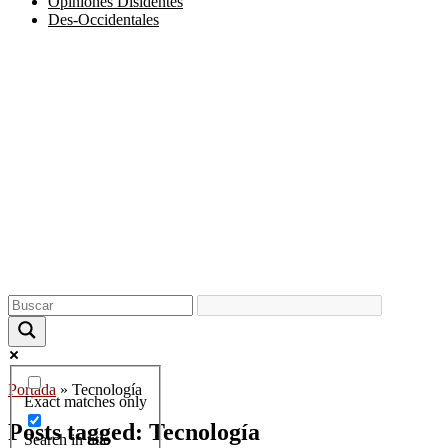
Opiniones Disidentes
Des-Occidentales
Portada
»
Tecnología
Exact matches only
Posts tagged: Tecnología
Search in title