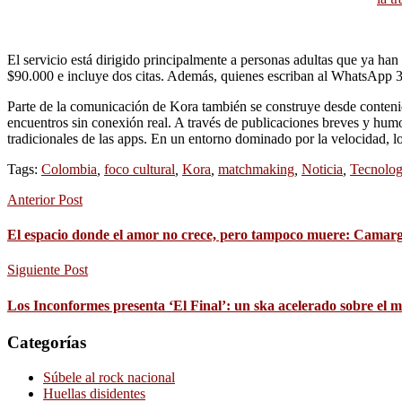
El servicio está dirigido principalmente a personas adultas que ya han
$90.000 e incluye dos citas. Además, quienes escriban al WhatsApp
Parte de la comunicación de Kora también se construye desde contenid
encuentros sin conexión real. A través de publicaciones breves y humo
tradicionales de las apps. En un entorno dominado por la velocidad, lo
Tags:
Colombia
,
foco cultural
,
Kora
,
matchmaking
,
Noticia
,
Tecnolog
Anterior Post
El espacio donde el amor no crece, pero tampoco muere: Cama
Siguiente Post
Los Inconformes presenta ‘El Final’: un ska acelerado sobre el m
Categorías
Súbele al rock nacional
Huellas disidentes