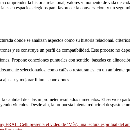
ra comprender la historia relacional, valores y momento de vida de cada 
ciales en espacios elegidos para favorecer la conversación; y un seguimi
urada donde se analizan aspectos como su historia relacional, criterio
patrones y se construye un perfil de compatibilidad. Este proceso no de
ones. Propone conexiones puntuales con sentido, basadas en alineación
osamente seleccionados, como cafés o restaurantes, en un ambiente qu
 ajustar y mejorar futuras conexiones.
la cantidad de citas ni prometer resultados inmediatos. El servicio parte
yendo vínculos. Desde ahí, la propuesta intenta reducir el desgaste emoc
y FRATI Celli presenta el video de ‘Mía’, una lectura espiritual del a
ransformación