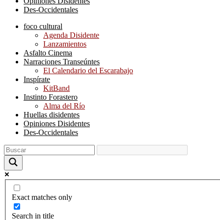
Opiniones Disidentes
Des-Occidentales
foco cultural
Agenda Disidente
Lanzamientos
Asfalto Cinema
Narraciones Transeúntes
El Calendario del Escarabajo
Inspírate
KitBand
Instinto Forastero
Alma del Río
Huellas disidentes
Opiniones Disidentes
Des-Occidentales
Exact matches only
Search in title