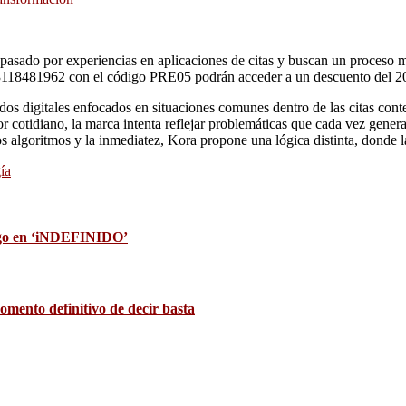
 pasado por experiencias en aplicaciones de citas y buscan un proceso m
 3118481962 con el código PRE05 podrán acceder a un descuento del 
os digitales enfocados en situaciones comunes dentro de las citas cont
r cotidiano, la marca intenta reflejar problemáticas que cada vez gener
s algoritmos y la inmediatez, Kora propone una lógica distinta, donde la
ía
rgo en ‘iNDEFINIDO’
omento definitivo de decir basta