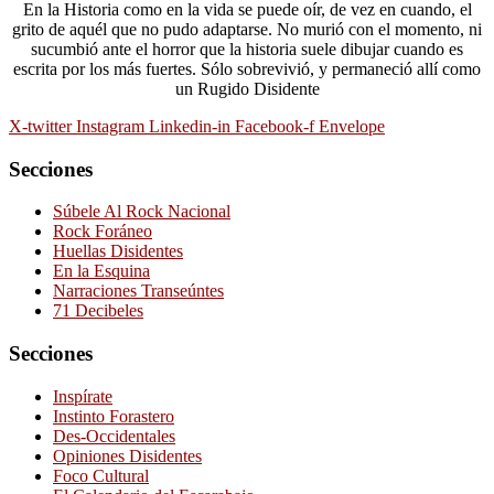
En la Historia como en la vida se puede oír, de vez en cuando, el
grito de aquél que no pudo adaptarse. No murió con el momento, ni
sucumbió ante el horror que la historia suele dibujar cuando es
escrita por los más fuertes. Sólo sobrevivió, y permaneció allí como
un Rugido Disidente
X-twitter
Instagram
Linkedin-in
Facebook-f
Envelope
Secciones
Súbele Al Rock Nacional
Rock Foráneo
Huellas Disidentes
En la Esquina
Narraciones Transeúntes
71 Decibeles
Secciones
Inspírate
Instinto Forastero
Des-Occidentales
Opiniones Disidentes
Foco Cultural