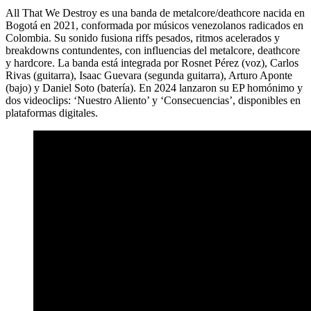
All That We Destroy es una banda de metalcore/deathcore nacida en
Bogotá en 2021, conformada por músicos venezolanos radicados en
Colombia. Su sonido fusiona riffs pesados, ritmos acelerados y
breakdowns contundentes, con influencias del metalcore, deathcore
y hardcore. La banda está integrada por Rosnet Pérez (voz), Carlos
Rivas (guitarra), Isaac Guevara (segunda guitarra), Arturo Aponte
(bajo) y Daniel Soto (batería). En 2024 lanzaron su EP homónimo y
dos videoclips: ‘Nuestro Aliento’ y ‘Consecuencias’, disponibles en
plataformas digitales.