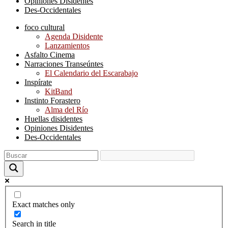
Opiniones Disidentes
Des-Occidentales
foco cultural
Agenda Disidente
Lanzamientos
Asfalto Cinema
Narraciones Transeúntes
El Calendario del Escarabajo
Inspírate
KitBand
Instinto Forastero
Alma del Río
Huellas disidentes
Opiniones Disidentes
Des-Occidentales
Exact matches only
Search in title