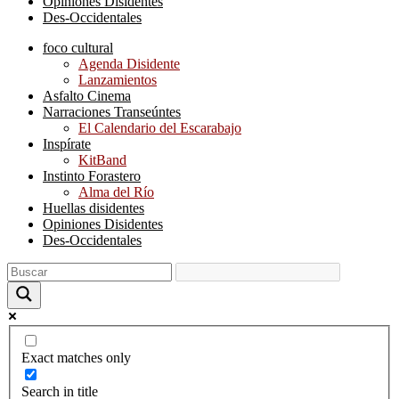
Opiniones Disidentes
Des-Occidentales
foco cultural
Agenda Disidente
Lanzamientos
Asfalto Cinema
Narraciones Transeúntes
El Calendario del Escarabajo
Inspírate
KitBand
Instinto Forastero
Alma del Río
Huellas disidentes
Opiniones Disidentes
Des-Occidentales
Exact matches only
Search in title