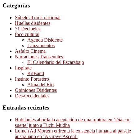
Categorías
Súbele al rock nacional
Huellas disidentes
71 Decibeles
foco cultural
Agenda Disidente
Lanzamientos
Asfalto Cinema
Narraciones Transeúntes
El Calendario del Escarabajo
Inspírate
KitBand
Instinto Forastero
Alma del Río
Opiniones Disidentes
Des-Occidentales
Entradas recientes
Habitantes aborda la aceptación de una ruptura en ‘Día con
suerte’ junto a Tuchi Mudha
Lumen Ad Mortem enfrenta la existencia humana al paisaje
australiano en ‘A Grave Ascent’