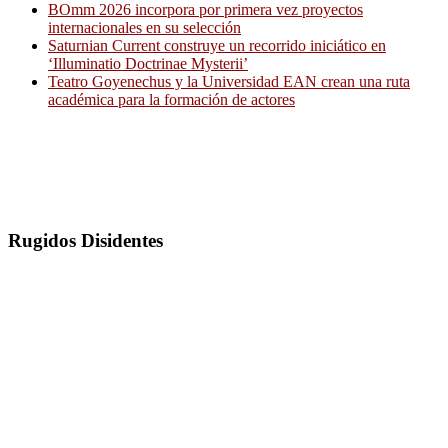
BOmm 2026 incorpora por primera vez proyectos
internacionales en su selección
Saturnian Current construye un recorrido iniciático en
‘Illuminatio Doctrinae Mysterii’
Teatro Goyenechus y la Universidad EAN crean una ruta
académica para la formación de actores
Rugidos Disidentes