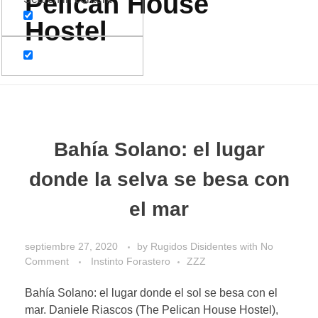
Pelican House
Hostel
Bahía Solano: el lugar
donde la selva se besa con
el mar
septiembre 27, 2020
by
Rugidos Disidentes
with
No
Comment
Instinto Forastero
ZZZ
Bahía Solano: el lugar donde el sol se besa con el
mar. Daniele Riascos (The Pelican House Hostel),