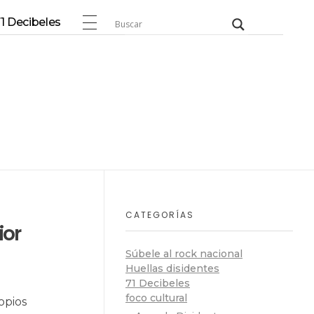
1 Decibeles
CATEGORÍAS
ior
Súbele al rock nacional
Huellas disidentes
71 Decibeles
foco cultural
opios