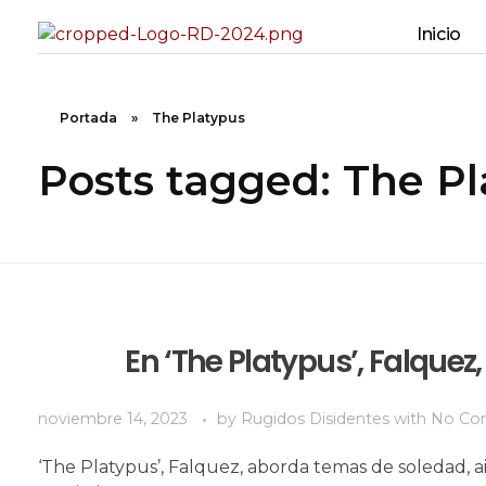
Inicio
Rugidos Disidentes
Bogotá - Colombia | ISSN 2619-5569
Portada
»
The Platypus
Posts tagged: The P
En ‘The Platypus’, Falquez,
noviembre 14, 2023
by
Rugidos Disidentes
with
No Co
‘The Platypus’, Falquez, aborda temas de soledad, a