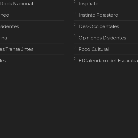
 Rock Nacional
Inspírate
áneo
Instinto Forastero
isidentes
Des-Occidentales
uina
Opiniones Disidentes
es Transeúntes
Foco Cultural
les
El Calendario del Escaraba