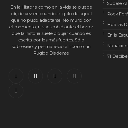
Súbele Al
En la Historia como en la vida se puede
oír, de vez en cuando, el grito de aquél
Rock For
que no pudo adaptarse. No murió con
Huellas D
el momento, ni sucumbió ante el horror
que la historia suele dibujar cuando es
En la Esq
escrita por los más fuertes. Sólo
Narracion
sobrevivió, y permaneció allí como un
Rugido Disidente
71 Decibe