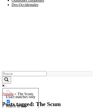
Opiniones Disidentes
Des-Occidentales
Portada
»
The Scum
Exact matches only
Posts tagged: The Scum
Search in title