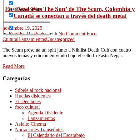
En ‘Dead Was The Sun’ de The Scum, Colombia y
Search in content
Canadá se conectan a través del death metal
noviembre 19, 2025
by
Rugidos Disidentes
with
No Comment
Foco
Cultural
Lanzamientos
Uncategorized
The Scum presenta un split junto a Nihilist Death Cult con cuatro
nuevos temas y edición en vinilo bajo el sello In Fastu Negas
Read More
Categorías
Súbele al rock nacional
Huellas disidentes
71 Decibeles
foco cultural
Agenda Disidente
Lanzamientos
Asfalto Cinema
Narraciones Transeúntes
El Calendario del Escarabajo