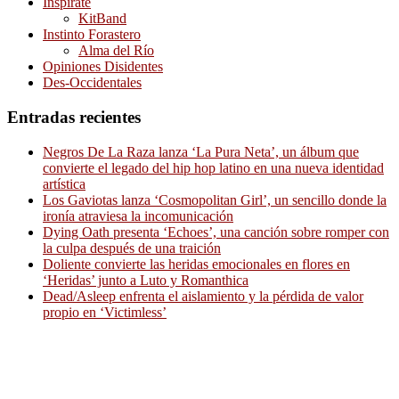
Inspírate
KitBand
Instinto Forastero
Alma del Río
Opiniones Disidentes
Des-Occidentales
Entradas recientes
Negros De La Raza lanza ‘La Pura Neta’, un álbum que
convierte el legado del hip hop latino en una nueva identidad
artística
Los Gaviotas lanza ‘Cosmopolitan Girl’, un sencillo donde la
ironía atraviesa la incomunicación
Dying Oath presenta ‘Echoes’, una canción sobre romper con
la culpa después de una traición
Doliente convierte las heridas emocionales en flores en
‘Heridas’ junto a Luto y Romanthica
Dead/Asleep enfrenta el aislamiento y la pérdida de valor
propio en ‘Victimless’