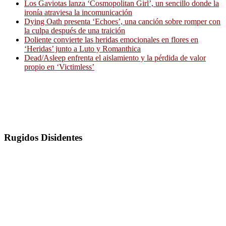
Los Gaviotas lanza ‘Cosmopolitan Girl’, un sencillo donde la
ironía atraviesa la incomunicación
Dying Oath presenta ‘Echoes’, una canción sobre romper con
la culpa después de una traición
Doliente convierte las heridas emocionales en flores en
‘Heridas’ junto a Luto y Romanthica
Dead/Asleep enfrenta el aislamiento y la pérdida de valor
propio en ‘Victimless’
Rugidos Disidentes