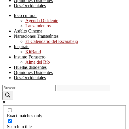
Opiniones Disidentes
Des-Occidentales
foco cultural
Agenda Disidente
Lanzamientos
Asfalto Cinema
Narraciones Transeúntes
El Calendario del Escarabajo
Inspírate
KitBand
Instinto Forastero
Alma del Río
Huellas disidentes
Opiniones Disidentes
Des-Occidentales
Exact matches only
Search in title