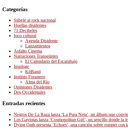
Categorías
Súbele al rock nacional
Huellas disidentes
71 Decibeles
foco cultural
Agenda Disidente
Lanzamientos
Asfalto Cinema
Narraciones Transeúntes
El Calendario del Escarabajo
Inspírate
KitBand
Instinto Forastero
Alma del Río
Opiniones Disidentes
Des-Occidentales
Entradas recientes
Negros De La Raza lanza ‘La Pura Neta’, un álbum que convierte
Los Gaviotas lanza ‘Cosmopolitan Girl’, un sencillo donde la i
Dying Oath presenta ‘Echoes’, una canción sobre romper con la