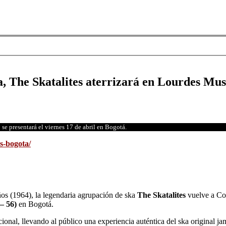
, The Skatalites aterrizará en Lourdes Mus
se presentará el viernes 17 de abril en Bogotá.
s-bogota/
os (1964), la legendaria agrupación de ska
The Skatalites
vuelve a Col
 – 56)
en Bogotá.
cional, llevando al público una experiencia auténtica del ska original j