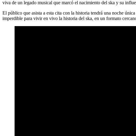
viva de un legado musical que marcó el nacimiento del ska y su influe
El público que asista a esta cita con la historia tendrá una noche ún
imperdible para vivir en vivo la historia del ska, en un formato cerca