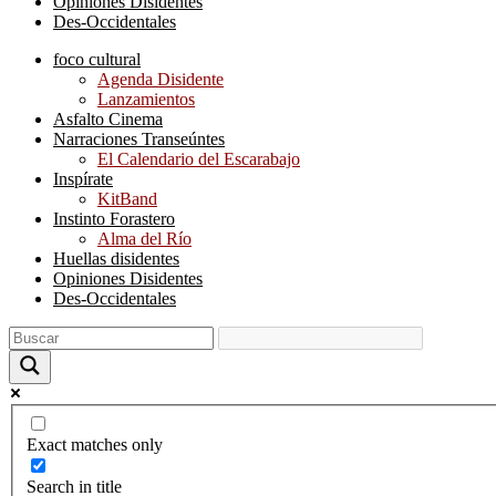
Opiniones Disidentes
Des-Occidentales
foco cultural
Agenda Disidente
Lanzamientos
Asfalto Cinema
Narraciones Transeúntes
El Calendario del Escarabajo
Inspírate
KitBand
Instinto Forastero
Alma del Río
Huellas disidentes
Opiniones Disidentes
Des-Occidentales
Exact matches only
Search in title