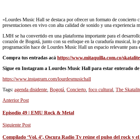
«Lourdes Music Hall se destaca por ofrecer un formato de concierto ce
presentaciones en vivo con alta calidad de sonido y una experiencia 
LMH se ha convertido en una plataforma importante para el desarrollo 
corazón de Bogotá, junto con su enfoque en la curaduría musical, lo p
programación hace de Lourdes Music Hall un espacio relevante para el 
Compra tus entradas acá
https://www.mitaquilla.com.co/skatalite
Sigue en Instagram a Lourdes Music Hall para estar enterado de t
https://www.instagram.com/lourdesmusichall
Tags:
agenda disidente
,
Bogotá
,
Concierto
,
foco cultural
,
The Skatalit
Anterior Post
Episodio 49 | EMU Rock & Metal
Siguiente Post
Compilado ‘Vol. 4’, Oscura Radio Tv reúne el pulso del rock y el