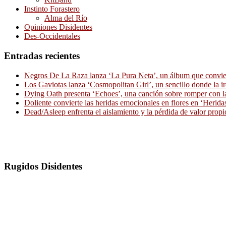
Instinto Forastero
Alma del Río
Opiniones Disidentes
Des-Occidentales
Entradas recientes
Negros De La Raza lanza ‘La Pura Neta’, un álbum que convierte
Los Gaviotas lanza ‘Cosmopolitan Girl’, un sencillo donde la i
Dying Oath presenta ‘Echoes’, una canción sobre romper con la
Doliente convierte las heridas emocionales en flores en ‘Herid
Dead/Asleep enfrenta el aislamiento y la pérdida de valor propi
Rugidos Disidentes