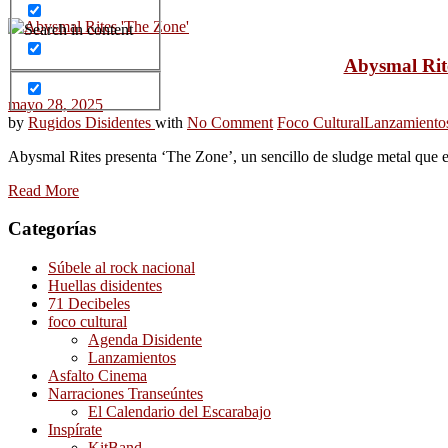
Search in content
Abysmal Rite
mayo 28, 2025
by
Rugidos Disidentes
with
No Comment
Foco Cultural
Lanzamiento
Abysmal Rites presenta ‘The Zone’, un sencillo de sludge metal que e
Read More
Categorías
Súbele al rock nacional
Huellas disidentes
71 Decibeles
foco cultural
Agenda Disidente
Lanzamientos
Asfalto Cinema
Narraciones Transeúntes
El Calendario del Escarabajo
Inspírate
KitBand