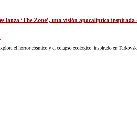
s lanza ‘The Zone’, una visión apocalíptica inspirada
s
xplora el horror cósmico y el colapso ecológico, inspirado en Tarkovsk