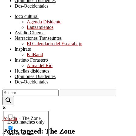
Opiniones Disidentes
Des-Occidentales
foco cultural
Agenda Disidente
Lanzamientos
Asfalto Cinema
Narraciones Transeúntes
El Calendario del Escarabajo
Inspírate
KitBand
Instinto Forastero
Alma del Río
Huellas disidentes
Opiniones Disidentes
Des-Occidentales
Portada
»
The Zone
Exact matches only
Posts tagged: The Zone
Search in title