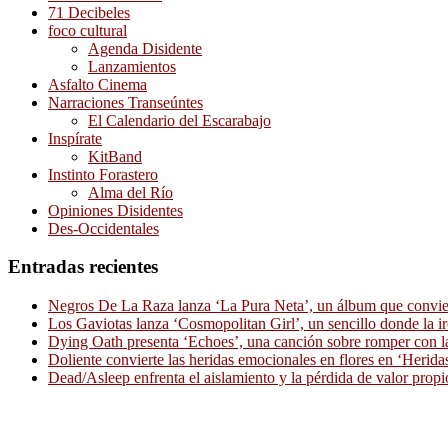
71 Decibeles
foco cultural
Agenda Disidente
Lanzamientos
Asfalto Cinema
Narraciones Transeúntes
El Calendario del Escarabajo
Inspírate
KitBand
Instinto Forastero
Alma del Río
Opiniones Disidentes
Des-Occidentales
Entradas recientes
Negros De La Raza lanza ‘La Pura Neta’, un álbum que convierte
Los Gaviotas lanza ‘Cosmopolitan Girl’, un sencillo donde la i
Dying Oath presenta ‘Echoes’, una canción sobre romper con la
Doliente convierte las heridas emocionales en flores en ‘Herid
Dead/Asleep enfrenta el aislamiento y la pérdida de valor propi