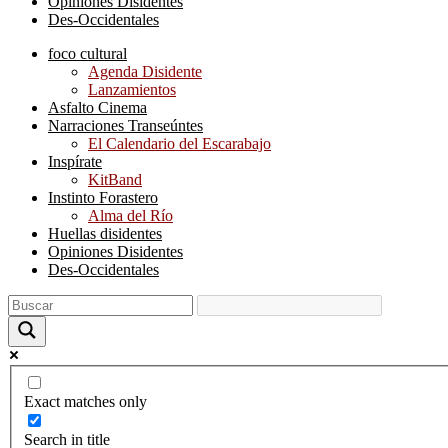
Opiniones Disidentes
Des-Occidentales
foco cultural
Agenda Disidente
Lanzamientos
Asfalto Cinema
Narraciones Transeúntes
El Calendario del Escarabajo
Inspírate
KitBand
Instinto Forastero
Alma del Río
Huellas disidentes
Opiniones Disidentes
Des-Occidentales
Exact matches only
Search in title