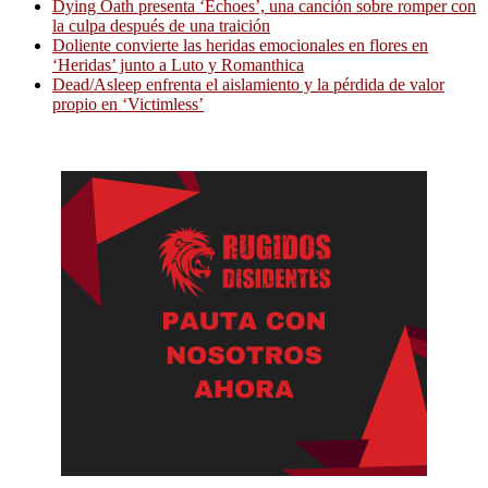
Dying Oath presenta ‘Echoes’, una canción sobre romper con
la culpa después de una traición
Doliente convierte las heridas emocionales en flores en
‘Heridas’ junto a Luto y Romanthica
Dead/Asleep enfrenta el aislamiento y la pérdida de valor
propio en ‘Victimless’