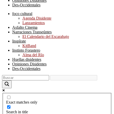
Opiniones Disidentes
Des-Occidentales
foco cultural
Agenda Disidente
Lanzamientos
Asfalto Cinema
Narraciones Transeúntes
El Calendario del Escarabajo
Inspírate
KitBand
Instinto Forastero
Alma del Río
Huellas disidentes
Opiniones Disidentes
Des-Occidentales
Exact matches only
Search in title