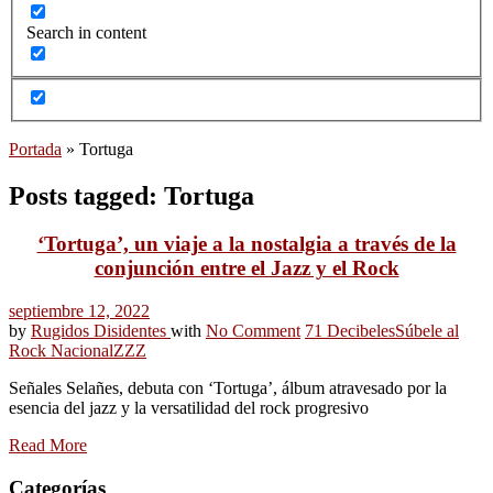
Search in content
Portada
»
Tortuga
Posts tagged: Tortuga
‘Tortuga’, un viaje a la nostalgia a través de la
conjunción entre el Jazz y el Rock
septiembre 12, 2022
by
Rugidos Disidentes
with
No Comment
71 Decibeles
Súbele al
Rock Nacional
ZZZ
Señales Selañes, debuta con ‘Tortuga’, álbum atravesado por la
esencia del jazz y la versatilidad del rock progresivo
Read More
Categorías