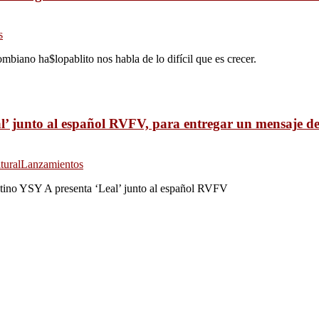
s
ombiano ha$lopablito nos habla de lo difícil que es crecer.
l’ junto al español RVFV, para entregar un mensaje de
tural
Lanzamientos
entino YSY A presenta ‘Leal’ junto al español RVFV