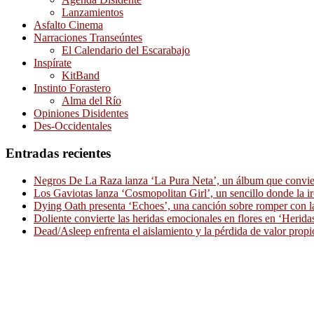
Lanzamientos
Asfalto Cinema
Narraciones Transeúntes
El Calendario del Escarabajo
Inspírate
KitBand
Instinto Forastero
Alma del Río
Opiniones Disidentes
Des-Occidentales
Entradas recientes
Negros De La Raza lanza ‘La Pura Neta’, un álbum que convierte
Los Gaviotas lanza ‘Cosmopolitan Girl’, un sencillo donde la i
Dying Oath presenta ‘Echoes’, una canción sobre romper con la
Doliente convierte las heridas emocionales en flores en ‘Herid
Dead/Asleep enfrenta el aislamiento y la pérdida de valor propi