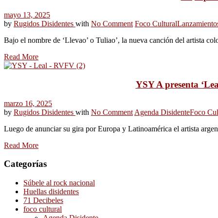
mayo 13, 2025
by
Rugidos Disidentes
with
No Comment
Foco Cultural
Lanzamiento
Bajo el nombre de ‘Llevao’ o Tuliao’, la nueva canción del artista col
Read More
YSY A presenta ‘Lea
marzo 16, 2025
by
Rugidos Disidentes
with
No Comment
Agenda Disidente
Foco Cul
Luego de anunciar su gira por Europa y Latinoamérica el artista arg
Read More
Categorías
Súbele al rock nacional
Huellas disidentes
71 Decibeles
foco cultural
Agenda Disidente