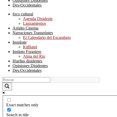
Opiniones Disidentes
Des-Occidentales
foco cultural
Agenda Disidente
Lanzamientos
Asfalto Cinema
Narraciones Transeúntes
El Calendario del Escarabajo
Inspírate
KitBand
Instinto Forastero
Alma del Río
Huellas disidentes
Opiniones Disidentes
Des-Occidentales
Exact matches only
Search in title