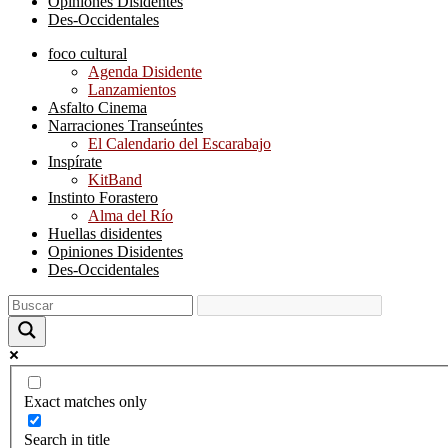
Opiniones Disidentes
Des-Occidentales
foco cultural
Agenda Disidente
Lanzamientos
Asfalto Cinema
Narraciones Transeúntes
El Calendario del Escarabajo
Inspírate
KitBand
Instinto Forastero
Alma del Río
Huellas disidentes
Opiniones Disidentes
Des-Occidentales
Exact matches only
Search in title