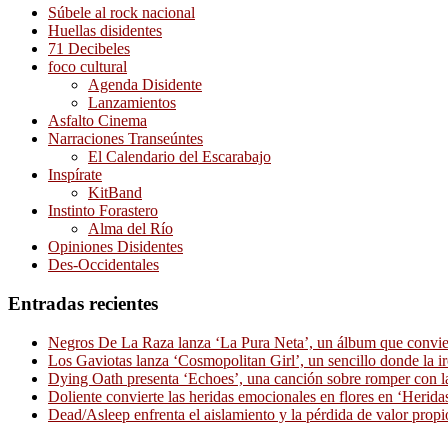
Súbele al rock nacional
Huellas disidentes
71 Decibeles
foco cultural
Agenda Disidente
Lanzamientos
Asfalto Cinema
Narraciones Transeúntes
El Calendario del Escarabajo
Inspírate
KitBand
Instinto Forastero
Alma del Río
Opiniones Disidentes
Des-Occidentales
Entradas recientes
Negros De La Raza lanza ‘La Pura Neta’, un álbum que convierte
Los Gaviotas lanza ‘Cosmopolitan Girl’, un sencillo donde la i
Dying Oath presenta ‘Echoes’, una canción sobre romper con la
Doliente convierte las heridas emocionales en flores en ‘Herid
Dead/Asleep enfrenta el aislamiento y la pérdida de valor propi