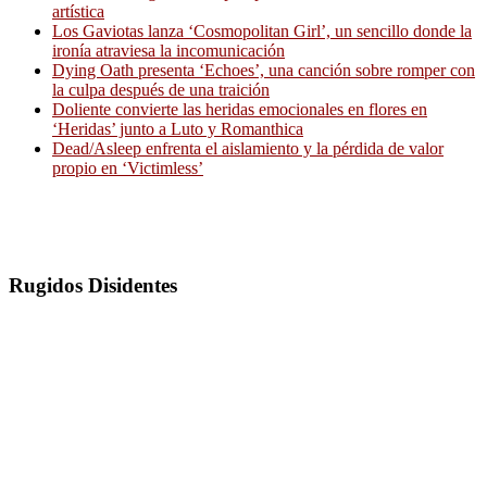
artística
Los Gaviotas lanza ‘Cosmopolitan Girl’, un sencillo donde la
ironía atraviesa la incomunicación
Dying Oath presenta ‘Echoes’, una canción sobre romper con
la culpa después de una traición
Doliente convierte las heridas emocionales en flores en
‘Heridas’ junto a Luto y Romanthica
Dead/Asleep enfrenta el aislamiento y la pérdida de valor
propio en ‘Victimless’
Rugidos Disidentes