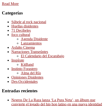
Read More
Categorías
Súbele al rock nacional
Huellas disidentes
71 Decibeles
foco cultural
Agenda Disidente
Lanzamientos
Asfalto Cinema
Narraciones Transeúntes
El Calendario del Escarabajo
Inspírate
KitBand
Instinto Forastero
Alma del Río
Opiniones Disidentes
Des-Occidentales
Entradas recientes
Negros De La Raza lanza ‘La Pura Neta’, un álbum que
convierte el legado del hip hop latino en una nueva identidad