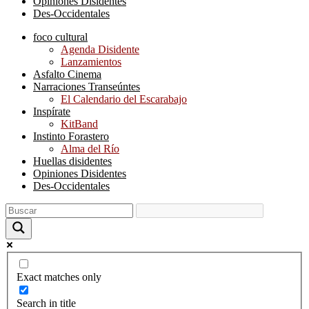
Opiniones Disidentes
Des-Occidentales
foco cultural
Agenda Disidente
Lanzamientos
Asfalto Cinema
Narraciones Transeúntes
El Calendario del Escarabajo
Inspírate
KitBand
Instinto Forastero
Alma del Río
Huellas disidentes
Opiniones Disidentes
Des-Occidentales
Exact matches only
Search in title