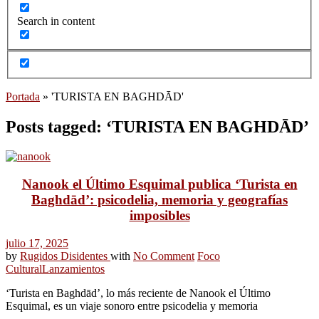
Search in content
Portada
»
'TURISTA EN BAGHDĀD'
Posts tagged: ‘TURISTA EN BAGHDĀD’
Nanook el Último Esquimal publica ‘Turista en
Baghdād’: psicodelia, memoria y geografías
imposibles
julio 17, 2025
by
Rugidos Disidentes
with
No Comment
Foco
Cultural
Lanzamientos
‘Turista en Baghdād’, lo más reciente de Nanook el Último
Esquimal, es un viaje sonoro entre psicodelia y memoria