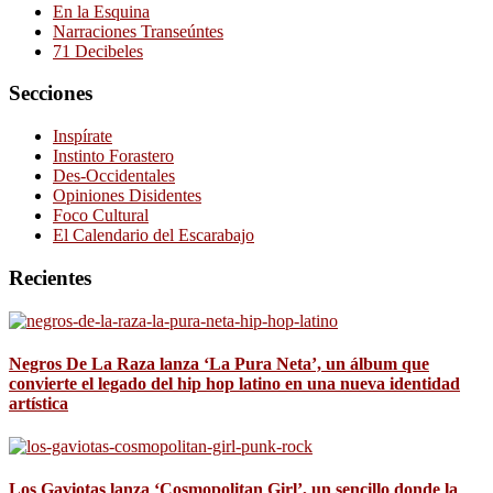
En la Esquina
Narraciones Transeúntes
71 Decibeles
Secciones
Inspírate
Instinto Forastero
Des-Occidentales
Opiniones Disidentes
Foco Cultural
El Calendario del Escarabajo
Recientes
Negros De La Raza lanza ‘La Pura Neta’, un álbum que
convierte el legado del hip hop latino en una nueva identidad
artística
Los Gaviotas lanza ‘Cosmopolitan Girl’, un sencillo donde la