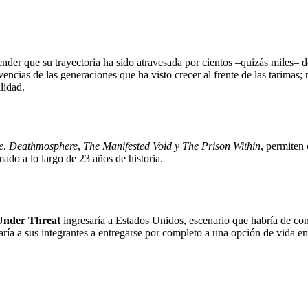
der que su trayectoria ha sido atravesada por cientos –quizás miles– 
vencias de las generaciones que ha visto crecer al frente de las tarimas;
lidad.
e
,
Deathmosphere
,
The Manifested Void y The Prison Within
, permiten
ado a lo largo de 23 años de historia.
Under Threat
ingresaría a Estados Unidos, escenario que habría de co
garía a sus integrantes a entregarse por completo a una opción de vida en