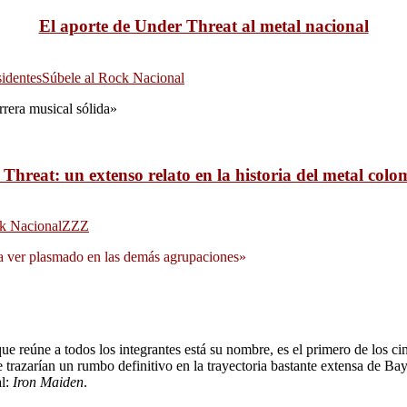
El aporte de Under Threat al metal nacional
identes
Súbele al Rock Nacional
rrera musical sólida»
Threat: un extenso relato en la historia del metal col
k Nacional
ZZZ
ra ver plasmado en las demás agrupaciones»
 que reúne a todos los integrantes está su nombre, es el primero de los ci
e trazarían un rumbo definitivo en la trayectoria bastante extensa de 
al:
Iron Maiden
.