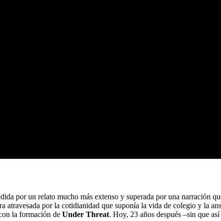
dida por un relato mucho más extenso y superada por una narración que
uera atravesada por la cotidianidad que suponía la vida de colegio y la 
, con la formación de
Under Threat
. Hoy, 23 años después –sin que así