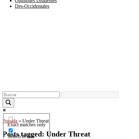
Opiniones Disidentes
Des-Occidentales
Portada
»
Under Threat
Exact matches only
Posts tagged: Under Threat
Search in title