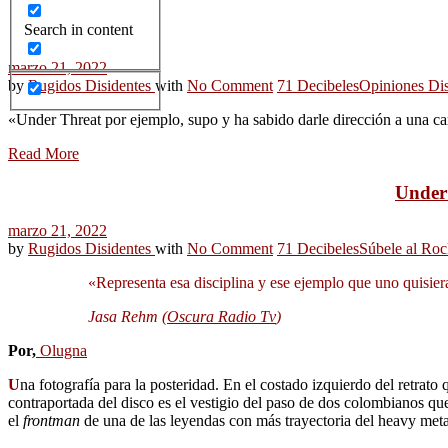
Search in content
marzo 21, 2022
by
Rugidos Disidentes
with
No Comment
71 Decibeles
Opiniones Dis
«Under Threat por ejemplo, supo y ha sabido darle dirección a una ca
Read More
Under 
marzo 21, 2022
by
Rugidos Disidentes
with
No Comment
71 Decibeles
Súbele al Roc
«Representa esa disciplina y ese ejemplo que uno quisie
Jasa Rehm (
Oscura Radio Tv
)
Por,
Olugna
U
na fotografía para la posteridad. En el costado izquierdo del retrato
contraportada del disco es el vestigio del paso de dos colombianos qu
el
frontman
de una de las leyendas con más trayectoria del heavy met