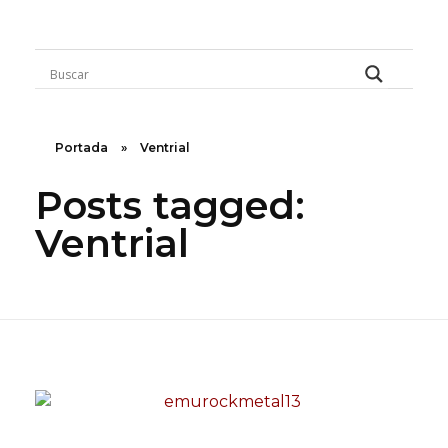
Rugidos Disidentes
Bogotá - Colombia | ISSN 2619-5569
Portada
»
Ventrial
Posts tagged:
Ventrial