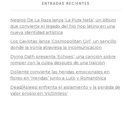
ENTRADAS RECIENTES
Negros De La Raza lanza ‘La Pura Neta’, un álbum
que convierte el legado del hip hop latino en una
nueva identidad artística
Los Gaviotas lanza ‘Cosmopolitan Girl’, un sencillo
donde la ironía atraviesa la incomunicación
Dying Oath presenta ‘Echoes’, una canción sobre
romper con la culpa después de una traición
Doliente convierte las heridas emocionales en
flores en ‘Heridas’ junto a Luto y Romanthica
Dead/Asleep enfrenta el aislamiento y la pérdida de
valor propio en ‘Victimless’