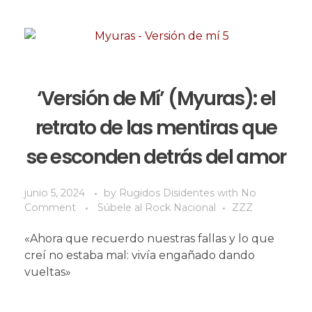
‘Versión de Mí’ (Myuras): el
retrato de las mentiras que
se esconden detrás del amor
junio 5, 2024
by
Rugidos Disidentes
with
No
Comment
Súbele al Rock Nacional
ZZZ
«Ahora que recuerdo nuestras fallas y lo que
creí no estaba mal: vivía engañado dando
vueltas»