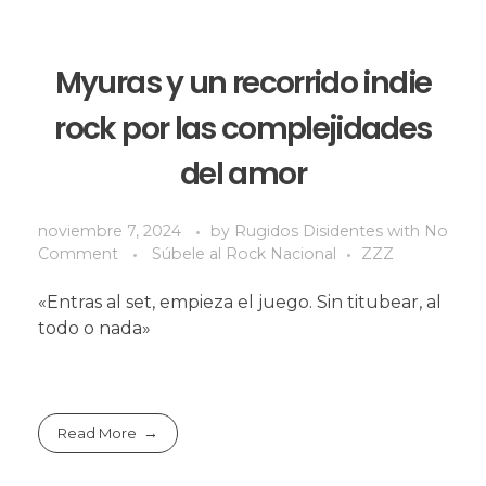
Myuras y un recorrido indie
rock por las complejidades
del amor
noviembre 7, 2024
by
Rugidos Disidentes
with
No
Comment
Súbele al Rock Nacional
ZZZ
«Entras al set, empieza el juego. Sin titubear, al
todo o nada»
Read More