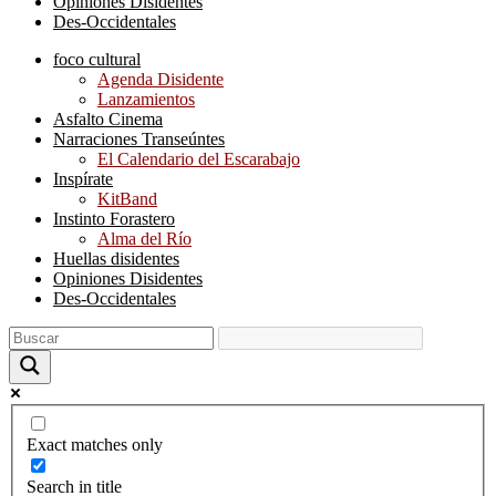
Opiniones Disidentes
Des-Occidentales
foco cultural
Agenda Disidente
Lanzamientos
Asfalto Cinema
Narraciones Transeúntes
El Calendario del Escarabajo
Inspírate
KitBand
Instinto Forastero
Alma del Río
Huellas disidentes
Opiniones Disidentes
Des-Occidentales
Exact matches only
Search in title