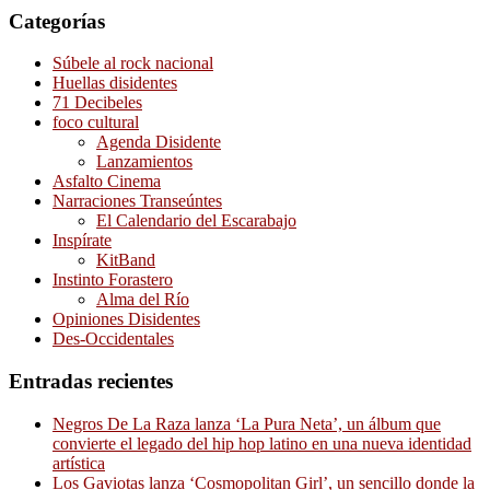
Categorías
Súbele al rock nacional
Huellas disidentes
71 Decibeles
foco cultural
Agenda Disidente
Lanzamientos
Asfalto Cinema
Narraciones Transeúntes
El Calendario del Escarabajo
Inspírate
KitBand
Instinto Forastero
Alma del Río
Opiniones Disidentes
Des-Occidentales
Entradas recientes
Negros De La Raza lanza ‘La Pura Neta’, un álbum que
convierte el legado del hip hop latino en una nueva identidad
artística
Los Gaviotas lanza ‘Cosmopolitan Girl’, un sencillo donde la