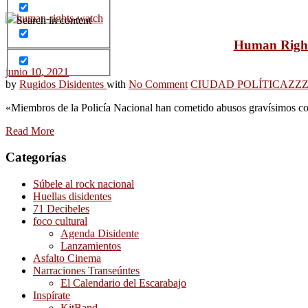
Search in content
Human Rights
junio 10, 2021
by
Rugidos Disidentes
with
No Comment
CIUDAD POLÍTICA
ZZ
«Miembros de la Policía Nacional han cometido abusos gravísimos contr
Read More
Categorías
Súbele al rock nacional
Huellas disidentes
71 Decibeles
foco cultural
Agenda Disidente
Lanzamientos
Asfalto Cinema
Narraciones Transeúntes
El Calendario del Escarabajo
Inspírate
KitBand