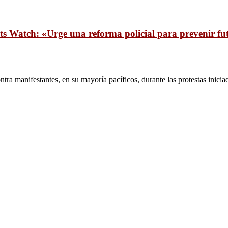
 Watch: «Urge una reforma policial para prevenir fu
Z
a manifestantes, en su mayoría pacíficos, durante las protestas inicia