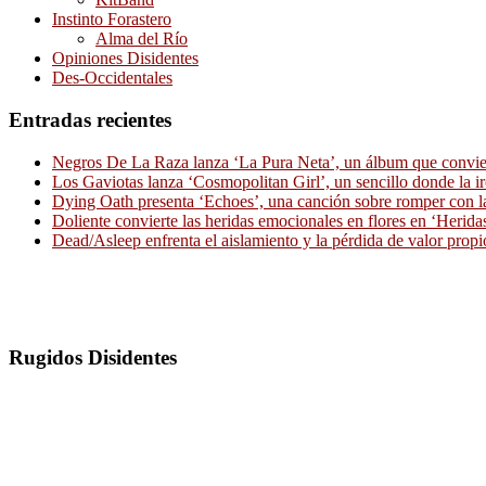
Instinto Forastero
Alma del Río
Opiniones Disidentes
Des-Occidentales
Entradas recientes
Negros De La Raza lanza ‘La Pura Neta’, un álbum que convierte
Los Gaviotas lanza ‘Cosmopolitan Girl’, un sencillo donde la i
Dying Oath presenta ‘Echoes’, una canción sobre romper con la
Doliente convierte las heridas emocionales en flores en ‘Herid
Dead/Asleep enfrenta el aislamiento y la pérdida de valor propi
Rugidos Disidentes