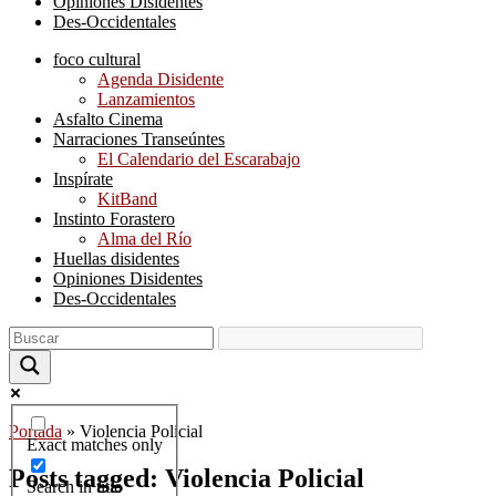
Opiniones Disidentes
Des-Occidentales
foco cultural
Agenda Disidente
Lanzamientos
Asfalto Cinema
Narraciones Transeúntes
El Calendario del Escarabajo
Inspírate
KitBand
Instinto Forastero
Alma del Río
Huellas disidentes
Opiniones Disidentes
Des-Occidentales
Portada
»
Violencia Policial
Exact matches only
Posts tagged: Violencia Policial
Search in title