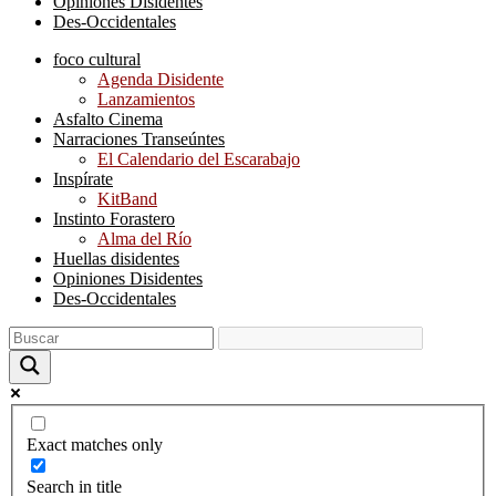
Opiniones Disidentes
Des-Occidentales
foco cultural
Agenda Disidente
Lanzamientos
Asfalto Cinema
Narraciones Transeúntes
El Calendario del Escarabajo
Inspírate
KitBand
Instinto Forastero
Alma del Río
Huellas disidentes
Opiniones Disidentes
Des-Occidentales
Exact matches only
Search in title