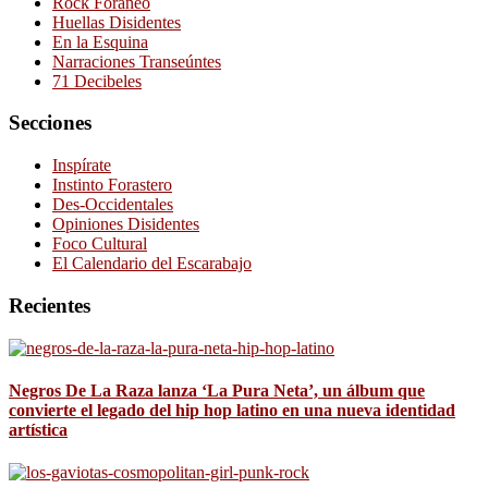
Rock Foráneo
Huellas Disidentes
En la Esquina
Narraciones Transeúntes
71 Decibeles
Secciones
Inspírate
Instinto Forastero
Des-Occidentales
Opiniones Disidentes
Foco Cultural
El Calendario del Escarabajo
Recientes
Negros De La Raza lanza ‘La Pura Neta’, un álbum que
convierte el legado del hip hop latino en una nueva identidad
artística