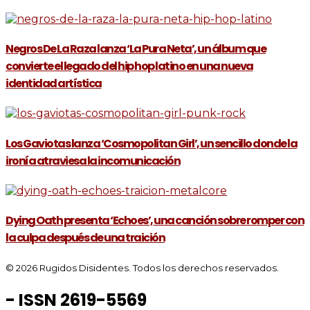
Negros De La Raza lanza ‘La Pura Neta’, un álbum que
convierte el legado del hip hop latino en una nueva
identidad artística
Los Gaviotas lanza ‘Cosmopolitan Girl’, un sencillo donde la
ironía atraviesa la incomunicación
Dying Oath presenta ‘Echoes’, una canción sobre romper con
la culpa después de una traición
© 2026 Rugidos Disidentes. Todos los derechos reservados.
- ISSN 2619-5569