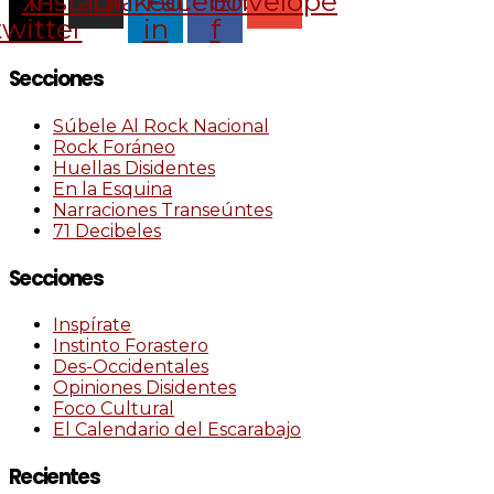
X-
Instagram
Linkedin-
Facebook-
Envelope
twitter
in
f
Secciones
Súbele Al Rock Nacional
Rock Foráneo
Huellas Disidentes
En la Esquina
Narraciones Transeúntes
71 Decibeles
Secciones
Inspírate
Instinto Forastero
Des-Occidentales
Opiniones Disidentes
Foco Cultural
El Calendario del Escarabajo
Recientes