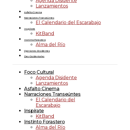
Agenda Disidente
Lanzamientos
Asfalto Cinema
Narraciones Transeúntes
El Calendario del Escarabajo
Inspírate
KitBand
Instinto Forastero
Alma del Río
Opiniones Disidentes
Des-Occidentales
Foco Cultural
Agenda Disidente
Lanzamientos
Asfalto Cinema
Narraciones Transeúntes
El Calendario del
Escarabajo
Inspírate
KitBand
Instinto Forastero
Alma del Río