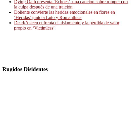
Dying Oath presenta ‘Echoes’, una canción sobre romper con
la culpa después de una traición
Doliente convierte las heridas emocionales en flores en
‘Heridas’ junto a Luto y Romanthica
Dead/Asleep enfrenta el aislamiento y la pérdida de valor
propio en ‘Victimless’
Rugidos Disidentes