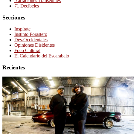
Narraciones Transeúntes
71 Decibeles
Secciones
Inspírate
Instinto Forastero
Des-Occidentales
Opiniones Disidentes
Foco Cultural
El Calendario del Escarabajo
Recientes