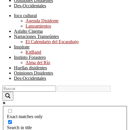
Opiniones Disidentes
Des-Occidentales
foco cultural
Agenda Disidente
Lanzamientos
Asfalto Cinema
Narraciones Transeúntes
El Calendario del Escarabajo
Inspírate
KitBand
Instinto Forastero
Alma del Río
Huellas disidentes
Opiniones Disidentes
Des-Occidentales
Exact matches only
Search in title