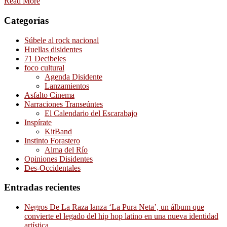
Read More
Categorías
Súbele al rock nacional
Huellas disidentes
71 Decibeles
foco cultural
Agenda Disidente
Lanzamientos
Asfalto Cinema
Narraciones Transeúntes
El Calendario del Escarabajo
Inspírate
KitBand
Instinto Forastero
Alma del Río
Opiniones Disidentes
Des-Occidentales
Entradas recientes
Negros De La Raza lanza ‘La Pura Neta’, un álbum que
convierte el legado del hip hop latino en una nueva identidad
artística