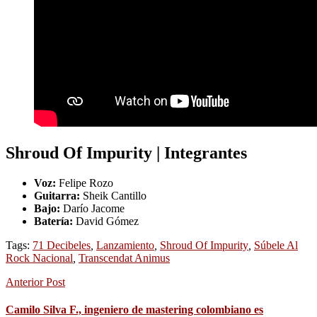
Shroud Of Impurity | Integrantes
Voz:
Felipe Rozo
Guitarra:
Sheik Cantillo
Bajo:
Darío Jacome
Batería:
David Gómez
Tags:
71 Decibeles
,
Lanzamiento
,
Shroud Of Impurity
,
Súbele Al
Rock Nacional
,
Transcendat Animus
Anterior Post
Camilo Silva F., ingeniero de mastering colombiano es