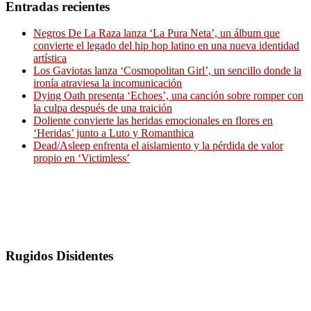
Entradas recientes
Negros De La Raza lanza ‘La Pura Neta’, un álbum que
convierte el legado del hip hop latino en una nueva identidad
artística
Los Gaviotas lanza ‘Cosmopolitan Girl’, un sencillo donde la
ironía atraviesa la incomunicación
Dying Oath presenta ‘Echoes’, una canción sobre romper con
la culpa después de una traición
Doliente convierte las heridas emocionales en flores en
‘Heridas’ junto a Luto y Romanthica
Dead/Asleep enfrenta el aislamiento y la pérdida de valor
propio en ‘Victimless’
Rugidos Disidentes