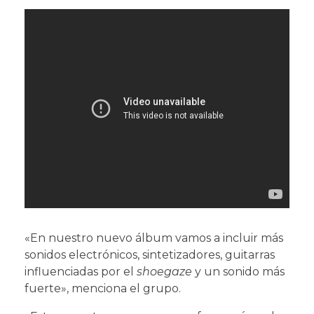
«En nuestro nuevo álbum vamos a incluir más
sonidos electrónicos, sintetizadores, guitarras
influenciadas por el
shoegaze
y un sonido más
fuerte», menciona el grupo.