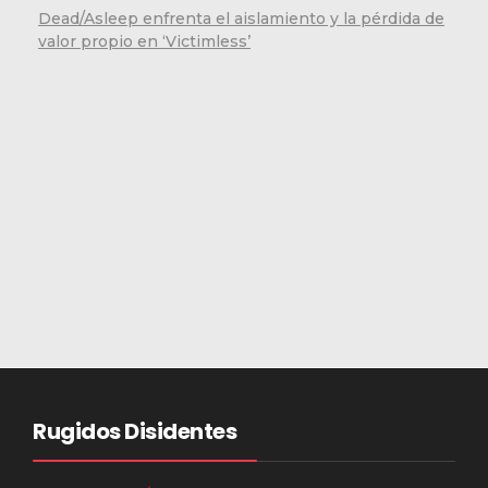
Dead/Asleep enfrenta el aislamiento y la pérdida de
valor propio en ‘Victimless’
Rugidos Disidentes