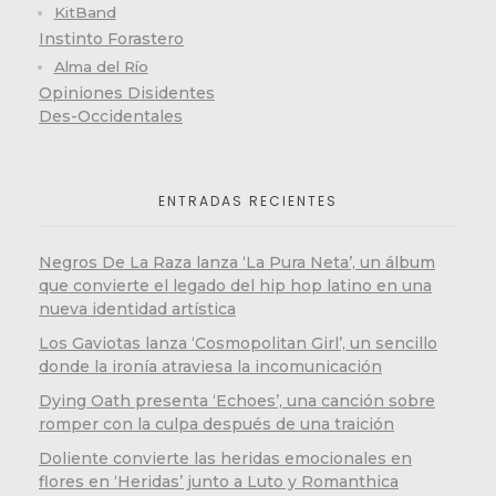
KitBand
Instinto Forastero
Alma del Río
Opiniones Disidentes
Des-Occidentales
ENTRADAS RECIENTES
Negros De La Raza lanza ‘La Pura Neta’, un álbum
que convierte el legado del hip hop latino en una
nueva identidad artística
Los Gaviotas lanza ‘Cosmopolitan Girl’, un sencillo
donde la ironía atraviesa la incomunicación
Dying Oath presenta ‘Echoes’, una canción sobre
romper con la culpa después de una traición
Doliente convierte las heridas emocionales en
flores en ‘Heridas’ junto a Luto y Romanthica