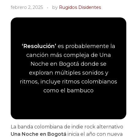
febrero 2, 2025
by
Rugidos Disidentes
‘Resolución’
es probablemente la
canción más compleja de Una
Noche en Bogotá donde se
exploran múltiples sonidos y
ritmos, incluye ritmos colombianos
como el bambuco
La banda colombiana de indie rock alternativo
Una Noche en Bogotá
inicia el año con nueva