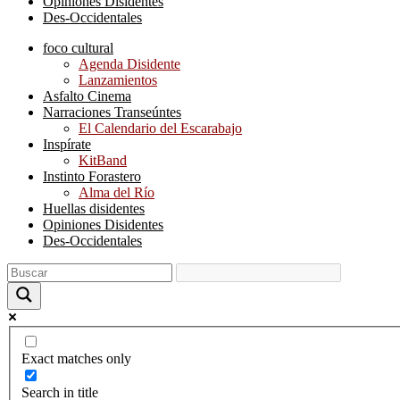
Opiniones Disidentes
Des-Occidentales
foco cultural
Agenda Disidente
Lanzamientos
Asfalto Cinema
Narraciones Transeúntes
El Calendario del Escarabajo
Inspírate
KitBand
Instinto Forastero
Alma del Río
Huellas disidentes
Opiniones Disidentes
Des-Occidentales
Exact matches only
Search in title