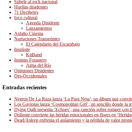
Súbele al rock nacional
Huellas disidentes
71 Decibeles
foco cultural
Agenda Disidente
Lanzamientos
Asfalto Cinema
Narraciones Transeúntes
El Calendario del Escarabajo
Inspírate
KitBand
Instinto Forastero
Alma del Río
Opiniones Disidentes
Des-Occidentales
Entradas recientes
Negros De La Raza lanza ‘La Pura Neta’, un álbum que convierte
Los Gaviotas lanza ‘Cosmopolitan Girl’, un sencillo donde la i
Dying Oath presenta ‘Echoes’, una canción sobre romper con la
Doliente convierte las heridas emocionales en flores en ‘Herid
Dead/Asleep enfrenta el aislamiento y la pérdida de valor propi