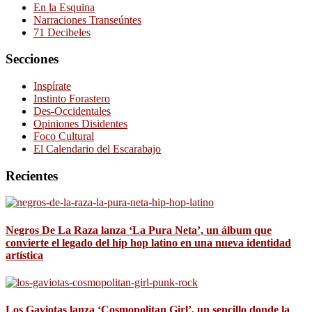
En la Esquina
Narraciones Transeúntes
71 Decibeles
Secciones
Inspírate
Instinto Forastero
Des-Occidentales
Opiniones Disidentes
Foco Cultural
El Calendario del Escarabajo
Recientes
Negros De La Raza lanza ‘La Pura Neta’, un álbum que
convierte el legado del hip hop latino en una nueva identidad
artística
Los Gaviotas lanza ‘Cosmopolitan Girl’, un sencillo donde la