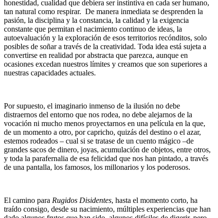
honestidad, cualidad que debiera ser instintiva en cada ser humano,
tan natural como respirar. De manera inmediata se desprenden la
pasión, la disciplina y la constancia, la calidad y la exigencia
constante que permitan el nacimiento continuo de ideas, la
autoevaluación y la exploración de esos territorios recónditos, solo
posibles de soñar a través de la creatividad. Toda idea está sujeta a
convertirse en realidad por abstracta que parezca, aunque en
ocasiones excedan nuestros límites y creamos que son superiores a
nuestras capacidades actuales.
Por supuesto, el imaginario inmenso de la ilusión no debe
distraernos del entorno que nos rodea, no debe alejarnos de la
vocación ni mucho menos proyectarnos en una película en la que,
de un momento a otro, por capricho, quizás del destino o el azar,
estemos rodeados – cual si se tratase de un cuento mágico –de
grandes sacos de dinero, joyas, acumulación de objetos, entre otros,
y toda la parafernalia de esa felicidad que nos han pintado, a través
de una pantalla, los famosos, los millonarios y los poderosos.
El camino para
Rugidos Disidentes
, hasta el momento corto, ha
traído consigo, desde su nacimiento, múltiples experiencias que han
dado algunos frutos que han sido, algunos difíciles de digerir, pero