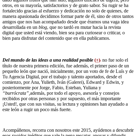
otros, en su mayoría, satisfactorios y de grato sabor. Su rugir se ha
fortalecido gracias al esfuerzo y dedicación no solo de quienes, de
manera apasionada decidimos formar parte de él, sino de otros tantos
amigos que nos han acompañado desde que éramos una vaga idea
desarrollada en un
blog
, que no tardó en mutar hacia la revista
digital que usted está viendo, bien sea para curiosear o criticar, o
bien para disfrutar del contenido que en ella publicamos.
Del mundo de las ideas a una realidad posible
(+)
no fue solo el
,
título de nuestra primera edición, fue además, el primer paso de un
pequeño león que nació, inicialmente, por un voto de fe de Luís y de
Tu Agencia Digital, por el trabajo y talento aportados, desde el
comienzo, por Ana, Yulieth, Iván (Galerei), Edward y Edwin, y
posteriormente por Jorge, Fabio, Esteban, Yuliana y
“burrócrata”,
además, por todo el apoyo, asesoría y consejos
recibidos por otras personas y por supuesto, el más importante
¡Usted!, que con sus visitas, su lectura y opiniones han ayudado a
este león a rugir un poco más fuerte.
Acompáñenos, recorra con nosotros este 2015, ayúdenos a descubrir
esos
rugidos
inéditos que vale la pena rescatar, apoyar y difundir.