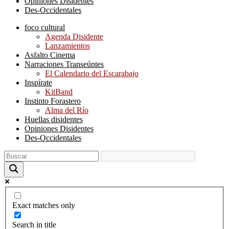
Opiniones Disidentes
Des-Occidentales
foco cultural
Agenda Disidente
Lanzamientos
Asfalto Cinema
Narraciones Transeúntes
El Calendario del Escarabajo
Inspírate
KitBand
Instinto Forastero
Alma del Río
Huellas disidentes
Opiniones Disidentes
Des-Occidentales
Exact matches only
Search in title