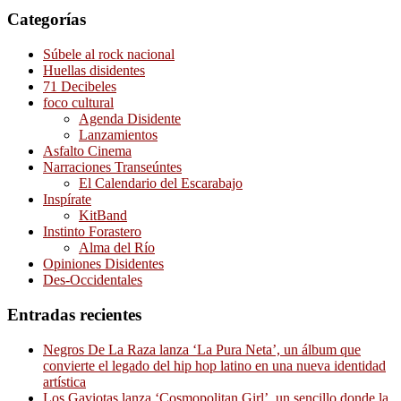
Categorías
Súbele al rock nacional
Huellas disidentes
71 Decibeles
foco cultural
Agenda Disidente
Lanzamientos
Asfalto Cinema
Narraciones Transeúntes
El Calendario del Escarabajo
Inspírate
KitBand
Instinto Forastero
Alma del Río
Opiniones Disidentes
Des-Occidentales
Entradas recientes
Negros De La Raza lanza ‘La Pura Neta’, un álbum que
convierte el legado del hip hop latino en una nueva identidad
artística
Los Gaviotas lanza ‘Cosmopolitan Girl’, un sencillo donde la