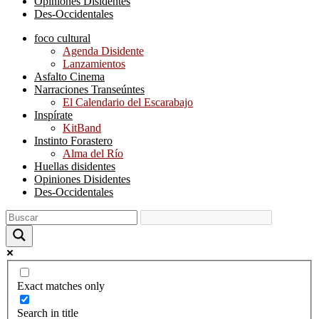
Opiniones Disidentes
Des-Occidentales
foco cultural
Agenda Disidente
Lanzamientos
Asfalto Cinema
Narraciones Transeúntes
El Calendario del Escarabajo
Inspírate
KitBand
Instinto Forastero
Alma del Río
Huellas disidentes
Opiniones Disidentes
Des-Occidentales
Exact matches only
Search in title