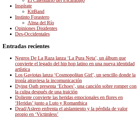
El Calendario del Escarabajo
Inspírate
KitBand
Instinto Forastero
Alma del Río
Opiniones Disidentes
Des-Occidentales
Entradas recientes
Negros De La Raza lanza ‘La Pura Neta’, un álbum que
convierte el legado del hip hop latino en una nueva identidad
artística
Los Gaviotas lanza ‘Cosmopolitan Girl’, un sencillo donde la
ironía atraviesa la incomunicación
Dying Oath presenta ‘Echoes’, una canción sobre romper con
la culpa después de una traición
Doliente convierte las heridas emocionales en flores en
‘Heridas’ junto a Luto y Romanthica
Dead/Asleep enfrenta el aislamiento y la pérdida de valor
propio en ‘Victimless’