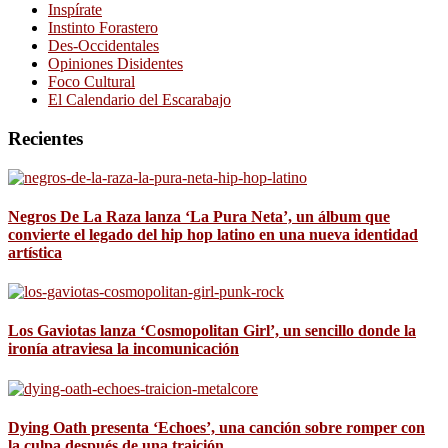
Inspírate
Instinto Forastero
Des-Occidentales
Opiniones Disidentes
Foco Cultural
El Calendario del Escarabajo
Recientes
Negros De La Raza lanza ‘La Pura Neta’, un álbum que
convierte el legado del hip hop latino en una nueva identidad
artística
Los Gaviotas lanza ‘Cosmopolitan Girl’, un sencillo donde la
ironía atraviesa la incomunicación
Dying Oath presenta ‘Echoes’, una canción sobre romper con
la culpa después de una traición