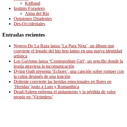
KitBand
Instinto Forastero
Alma del Río
Opiniones Disidentes
Des-Occidentales
Entradas recientes
Negros De La Raza lanza ‘La Pura Neta’, un álbum que
convierte el legado del hip hop latino en una nueva identidad
artística
Los Gaviotas lanza ‘Cosmopolitan Girl’, un sencillo donde la
ironía atraviesa la incomunicación
Dying Oath presenta ‘Echoes’, una canción sobre romper con
la culpa después de una traición
Doliente convierte las heridas emocionales en flores en
‘Heridas’ junto a Luto y Romanthica
Dead/Asleep enfrenta el aislamiento y la pérdida de valor
propio en ‘Victimless’