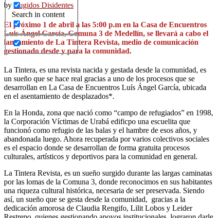
by
Rugidos Disidentes
Search in content
El próximo 1 de abril a las 5:00 p.m en la Casa de Encuentros
Luis Ángel García, Comuna 3 de Medellín, se llevará a cabo el
lanzamiento de La Tintera Revista, medio de comunicación
gestionado desde y para la comunidad.
La Tintera, es una revista nacida y gestada desde la comunidad, es
un sueño que se hace real gracias a uno de los procesos que se
desarrollan en La Casa de Encuentros Luís Ángel García, ubicada
en el asentamiento de desplazados*.
En la Honda, zona que nació como “campo de refugiados” en 1998,
la Corporación Víctimas de Urabá edificpo una escuelita que
funcionó como refugio de las balas y el hambre de esos años, y
abandonada luego. Ahora recuperada por varios colectivos sociales
es el espacio donde se desarrollan de forma gratuita procesos
culturales, artísticos y deportivos para la comunidad en general.
La Tintera Revista, es un sueño surgido durante las largas caminatas
por las lomas de la Comuna 3, donde reconocimos en sus habitantes
una riqueza cultural histórica, necesaria de ser preservada. Siendo
así, un sueño que se gesta desde la comunidad, gracias a la
dedicación amorosa de Claudia Rengifo, Lilit Lobos y Leider
Restrepo, quienes gestionando apoyos institucionales, lograron darle