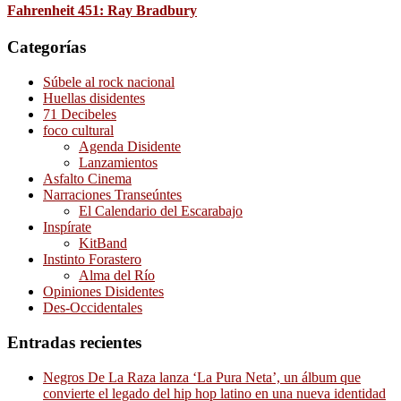
Fahrenheit 451: Ray Bradbury
Categorías
Súbele al rock nacional
Huellas disidentes
71 Decibeles
foco cultural
Agenda Disidente
Lanzamientos
Asfalto Cinema
Narraciones Transeúntes
El Calendario del Escarabajo
Inspírate
KitBand
Instinto Forastero
Alma del Río
Opiniones Disidentes
Des-Occidentales
Entradas recientes
Negros De La Raza lanza ‘La Pura Neta’, un álbum que
convierte el legado del hip hop latino en una nueva identidad