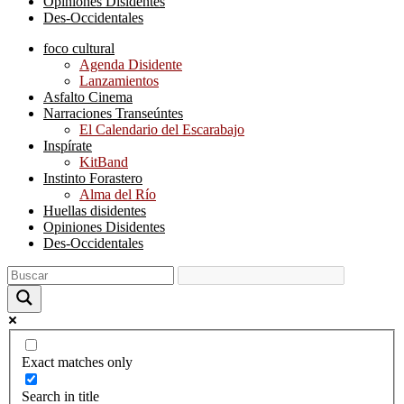
Opiniones Disidentes
Des-Occidentales
foco cultural
Agenda Disidente
Lanzamientos
Asfalto Cinema
Narraciones Transeúntes
El Calendario del Escarabajo
Inspírate
KitBand
Instinto Forastero
Alma del Río
Huellas disidentes
Opiniones Disidentes
Des-Occidentales
Exact matches only
Search in title