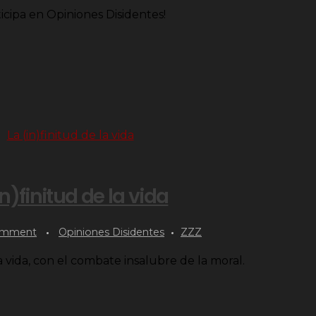
icipa en Opiniones Disidentes!
in)finitud de la vida
omment
Opiniones Disidentes
ZZZ
a vida, con el combate insalubre de la moral.