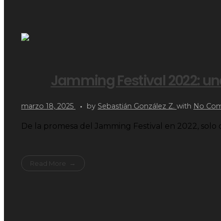
Jamming Festival 2022: una
marzo 18, 2025
by
Sebastián González Z.
with
No Co
De la promesa del Jamming Festival en 2022, sol
Read More