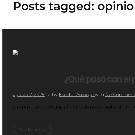
Posts tagged: opinio
¿Qué pasó con el 
agosto 2, 2025
by
Escritor Amargo
with
No Commen
Una crítica necesaria al periodismo actual y una inv
Read More