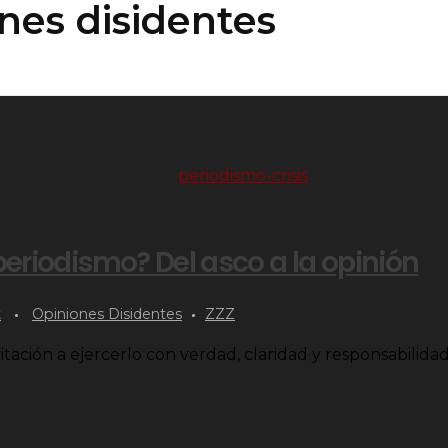
nes disidentes
periodismo? Del asco a la opinión
t
Opiniones Disidentes
ZZZ
itación a ejercerlo con verdad, claridad y responsabilida