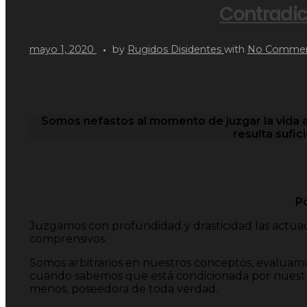
Contradic
mayo 1, 2020
by
Rugidos Disidentes
with
No Comme
Somos nefastos al momento de juzgar la vida 
resulta sufic
Po
Juzgamos con profundidad y drasticidad las actuac
comprensivos.
Somos arbitrarios en nuestros conceptos, evaluamos
cuando sabemos que está condicionada por nuestras
menos, poseedora de toda verdad.