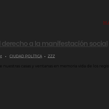
l derecho a la manifestación social
t
CIUDAD POLÍTICA
ZZZ
e nuestras casas y ventanas en memoria vida de los regis