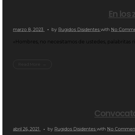
En los
marzo 8, 2023
by
Rugidos Disidentes
with
No Comme
«Hombres, no necesitamos de ustedes, palabritas ri
Read More
Convocato
abril 26, 2021
by
Rugidos Disidentes
with
No Commen