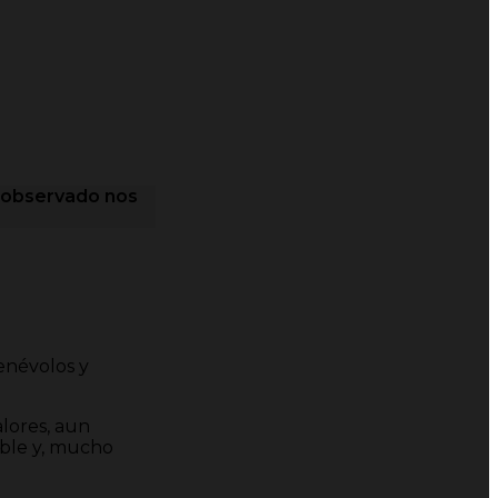
e observado nos
enévolos y
alores, aun
able y, mucho