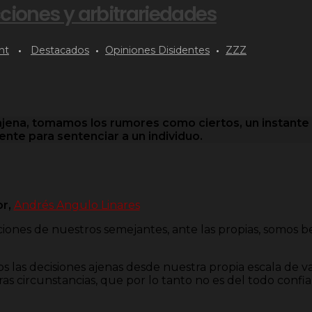
ciones y arbitrariedades
nt
Destacados
Opiniones Disidentes
ZZZ
ajena, tomamos los rumores como ciertos, un instant
iente para sentenciar a un individuo.
r,
Andrés Angulo Linares
iones de nuestros semejantes, ante las propias, somos b
 las decisiones ajenas desde nuestra propia escala de v
 circunstancias, que por lo tanto no es del todo confi