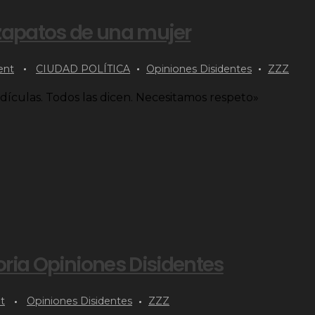
 zapatos de una mujer
nt
CIUDAD POLÍTICA
Opiniones Disidentes
ZZZ
dículas. Todos las dicen. Necesitamos respeto»
ria Opiniones Disidentes
t
Opiniones Disidentes
ZZZ