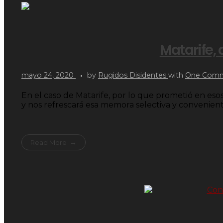
Matarife,
mayo 24, 2020
by
Rugidos Disidentes
with
One Com
En el caso de Matarife, por lo que prometió en esos
y nos refrescará esa memora selectiva y convenient
Read More