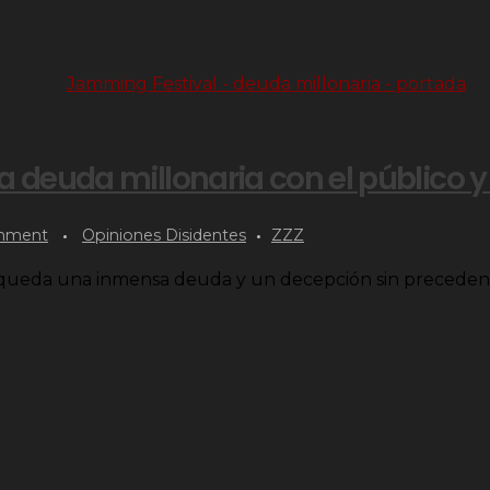
 deuda millonaria con el público y 
mment
Opiniones Disidentes
ZZZ
o queda una inmensa deuda y un decepción sin preceden