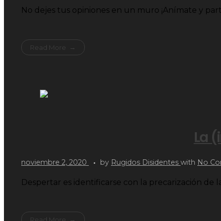
No dejes tus opiniones en un muro ¡Anímate y part
Read More
La (
noviembre 2, 2020
by
Rugidos Disidentes
with
No C
Despertar es identificarse con la precarización de l
Read More