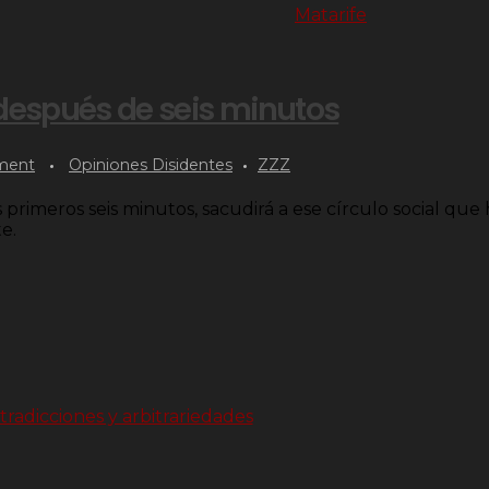
 después de seis minutos
ment
Opiniones Disidentes
ZZZ
 primeros seis minutos, sacudirá a ese círculo social que 
e.