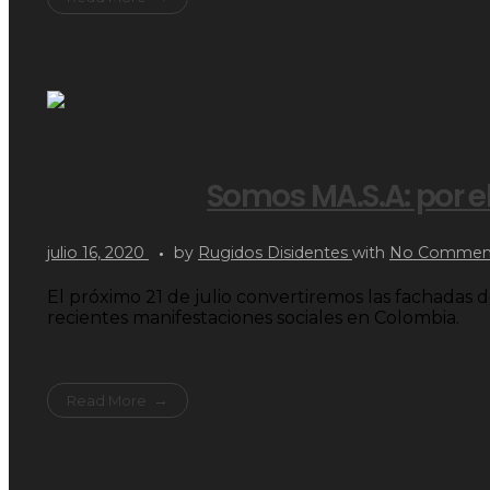
Somos MA.S.A: por e
julio 16, 2020
by
Rugidos Disidentes
with
No Commen
El próximo 21 de julio convertiremos las fachadas d
recientes manifestaciones sociales en Colombia.
Read More