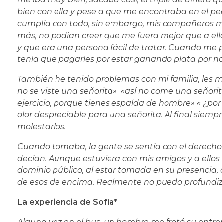
bien con ella y pese a que me encontraba en el pe
cumplía con todo, sin embargo, mis compañeros 
más, no podían creer que me fuera mejor que a ell
y que era una persona fácil de tratar. Cuando me 
tenía que pagarles por estar ganando plata por nada
También he tenido problemas con mi familia, les m
no se viste una señorita» «así no come una señorit
ejercicio, porque tienes espalda de hombre» « ¿p
olor despreciable para una señorita. Al final siempr
molestarlos.
Cuando tomaba, la gente se sentía con el derecho 
decían. Aunque estuviera con mis amigos y a ellos n
dominio público, al estar tomada en su presencia
de esos de encima. Realmente no puedo profundi
La experiencia de Sofía*
Alguna vez en el bus, un hombre me frotó su entrep