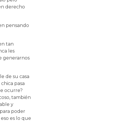
nen derecho
guen pensando
en tan
nca les
de generarnos
ale de su casa
chica pasa
le ocurre?
acoso, también
able y
a para poder
 eso es lo que