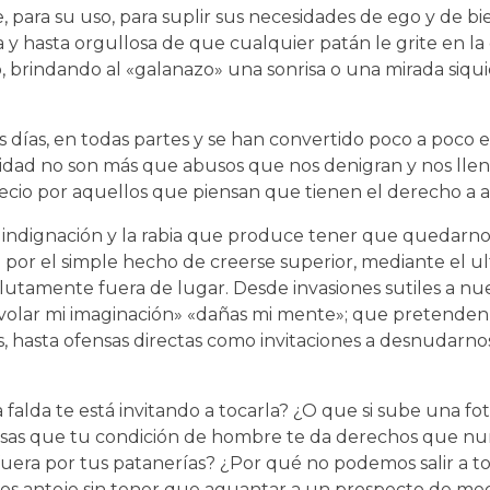
e, para su uso, para suplir sus necesidades de ego y de b
 y hasta orgullosa de que cualquier patán le grite en la 
brindando al «galanazo» una sonrisa o una mirada siquie
s días, en todas partes y se han convertido poco a poco 
lidad no son más que abusos que nos denigran y nos lle
cio por aquellos que piensan que tienen el derecho a a
a indignación y la rabia que produce tener que quedarnos
por el simple hecho de creerse superior, mediante el ul
utamente fuera de lugar. Desde invasiones sutiles a nu
s volar mi imaginación» «dañas mi mente»; que pretende
, hasta ofensas directas como invitaciones a desnudarnos
falda te está invitando a tocarla? ¿O que si sube una fo
ensas que tu condición de hombre te da derechos que nu
o fuera por tus patanerías? ¿Por qué no podemos salir a t
nos antoje sin tener que aguantar a un prospecto de me