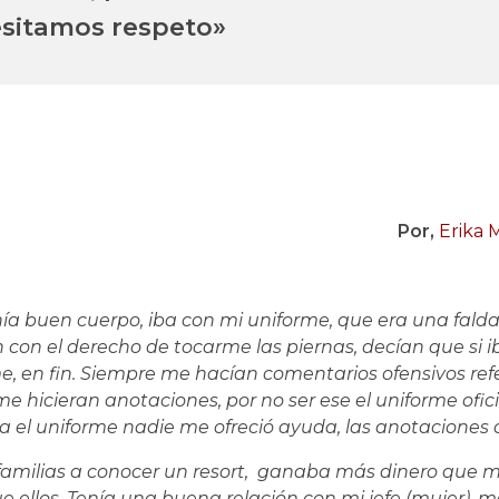
sitamos respeto»
Por,
Erika 
nía buen cuerpo, iba con mi uniforme, que era una fald
con el derecho de tocarme las piernas, decían que si ib
me, en fin. Siempre me hacían comentarios ofensivos ref
e hicieran anotaciones, por no ser ese el uniforme oficia
ba el uniforme nadie me ofreció ayuda, las anotaciones
 familias a conocer un resort, ganaba más dinero que m
ue ellos. Tenía una buena relación con mi jefe (mujer), 