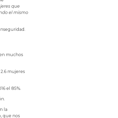
jeres que
endo el mismo
 inseguridad.
, en muchos
 2.6 mujeres
016 el 85%.
ón.
n la
o, que nos