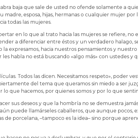
labra baja que sale de usted no ofende solamente a quien
u madre, esposa, hijas, hermanas o cualquier mujer por
ia todas las mujeres.
tar en lo que al trato hacia las mujeres se refiere, no 
ender a diferenciar entre éstos y un verdadero halago, se
mo la expresamos, hacia nuestros pensamientos y nuestro
les habla no está buscando «algo más» con ustedes y que
ículas. Todos las dicen. Necesitamos respeto», poder ve
 abiertamente del tema que queramos sin miedo a ser juz
por lo que hacemos, por quienes somos y por lo que senti
acer sus deseos y que la hombría no se demuestra jamá
e aún puede llamárseles caballeros, que aunque pocos, ex
as de porcelana, –tampoco es la idea– sino porque apren
ue hacen no nos va a deslumbrar, y que por el contrari