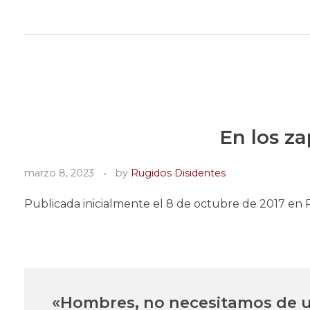
Rugidos Disidentes
Bogotá - Colombia | ISSN 2619-5569
En los z
marzo 8, 2023
by
Rugidos Disidentes
Publicada inicialmente el 8 de octubre de 2017 en 
«Hombres, no necesitamos de ust