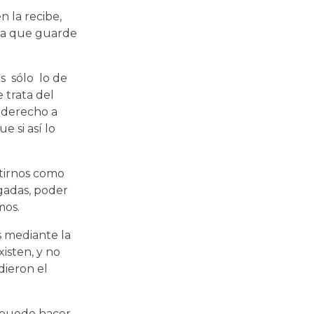
 la recibe,
 la que guarde
es sólo lo de
 trata del
 derecho a
 si así lo
stirnos como
gadas, poder
mos.
s mediante la
isten, y no
dieron el
o puede hacer