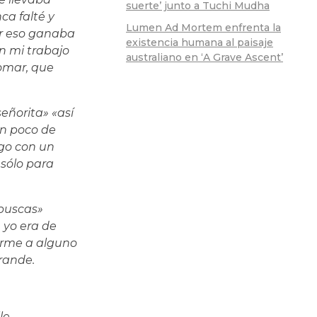
suerte’ junto a Tuchi Mudha
ca falté y
Lumen Ad Mortem enfrenta la
or eso ganaba
existencia humana al paisaje
n mi trabajo
australiano en ‘A Grave Ascent’
tomar, que
eñorita» «así
un poco de
ago con un
 sólo para
 buscas»
 yo era de
arme a alguno
rande.
le