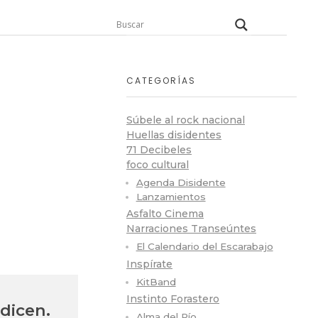
CATEGORÍAS
Súbele al rock nacional
Huellas disidentes
71 Decibeles
foco cultural
Agenda Disidente
Lanzamientos
Asfalto Cinema
Narraciones Transeúntes
El Calendario del Escarabajo
Inspírate
KitBand
Instinto Forastero
dicen.
Alma del Río