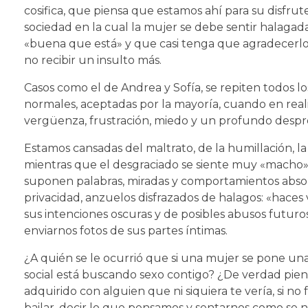
cosifica, que piensa que estamos ahí para su disfrut
sociedad en la cual la mujer se debe sentir halagada
«buena que está» y que casi tenga que agradecerlo, 
no recibir un insulto más.
Casos como el de Andrea y Sofía, se repiten todos lo
normales, aceptadas por la mayoría, cuando en rea
vergüenza, frustración, miedo y un profundo despre
Estamos cansadas del maltrato, de la humillación, l
mientras que el desgraciado se siente muy «macho» 
suponen palabras, miradas y comportamientos absol
privacidad, anzuelos disfrazados de halagos: «hace
sus intenciones oscuras y de posibles abusos futuros
enviarnos fotos de sus partes íntimas.
¿A quién se le ocurrió que si una mujer se pone una 
social está buscando sexo contigo? ¿De verdad pi
adquirido con alguien que ni siquiera te vería, si n
bailar, decir lo que pensamos y sentarnos como se 