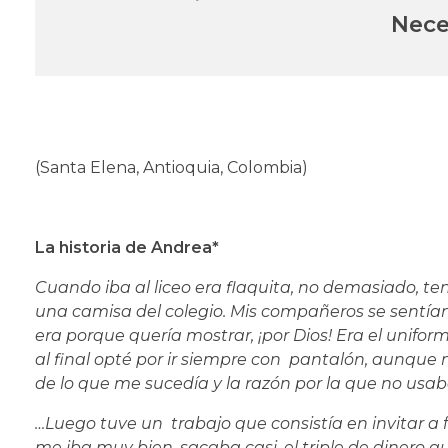
Nece
(Santa Elena, Antioquia, Colombia)
La historia de Andrea*
Cuando iba al liceo era flaquita, no demasiado, te
una camisa del colegio. Mis compañeros se sentían 
era porque quería mostrar, ¡por Dios! Era el unifor
al final opté por ir siempre con pantalón, aunque m
de lo que me sucedía y la razón por la que no usa
…Luego tuve un trabajo que consistía en invitar a
me iba muy bien, sacaba casi, el triple de dinero q