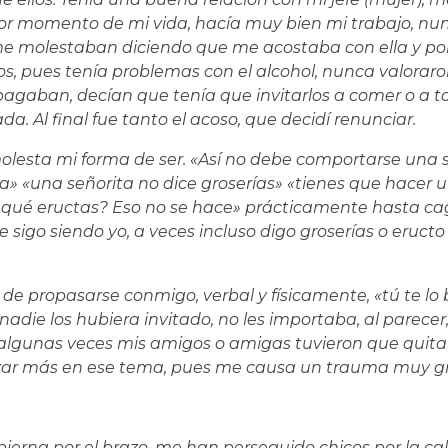
or momento de mi vida, hacía muy bien mi trabajo, nun
me molestaban diciendo que me acostaba con ella y p
os, pues tenía problemas con el alcohol, nunca valoraro
pagaban, decían que tenía que invitarlos a comer o a 
. Al final fue tanto el acoso, que decidí renunciar.
olesta mi forma de ser. «Así no debe comportarse una s
a» «una señorita no dice groserías» «tienes que hacer 
or qué eructas? Eso no se hace» prácticamente hasta c
e sigo siendo yo, a veces incluso digo groserías o eructo
de propasarse conmigo, verbal y físicamente, «tú te lo
adie los hubiera invitado, no les importaba, al parecer,
, algunas veces mis amigos o amigas tuvieron que quit
zar más en ese tema, pues me causa un trauma muy g
ierna por el brazo, me han perseguido chicos por la cal