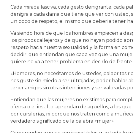
Cada mirada lasciva, cada gesto denigrante, cada pa
denigra a cada dama que tiene que ver con usted, s
un poco de respeto, el mismo que debería tener hac
Va siendo hora de que los hombres empiecen a desper
los piropos callejeros y de que no hayan podido apr
respeto hacia nuestra sexualidad y la forma en co
decidir, que entiendan que cada vez que una mujer 
quiere no va a tener problema en decirlo de frente.
«Hombres, no necesitamos de ustedes, palabritas rid
nos guste sin miedo a ser ultrajadas, poder hablar
tener amigos sin otras intenciones y ser valoradas 
Entiendan que las mujeres no existimos para compl
ofensa o el insulto, aprendan de aquellos, a los qu
por cursilerías, ni porque nos traten como a muñec
verdadero significado de la palabra
«
mujer
»
.
Comprendan que no son irresistibles, que todo lo q