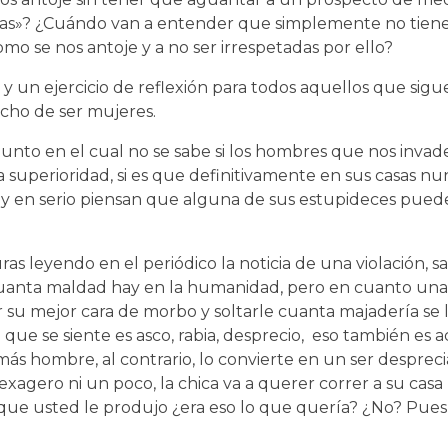
utas»? ¿Cuándo van a entender que simplemente no tie
mo se nos antoje y a no ser irrespetadas por ello?
y un ejercicio de reflexión para todos aquellos que si
cho de ser mujeres.
 punto en el cual no se sabe si los hombres que nos invad
superioridad, si es que definitivamente en sus casas nu
, y en serio piensan que alguna de sus estupideces pue
as leyendo en el periódico la noticia de una violación, s
uanta maldad hay en la humanidad, pero en cuanto una 
 su mejor cara de morbo y soltarle cuanta majadería se 
o que se siente es asco, rabia, desprecio, eso también es 
más hombre, al contrario, lo convierte en un ser despreci
exagero ni un poco, la chica va a querer correr a su cas
 que usted le produjo ¿era eso lo que quería? ¿No? Pues