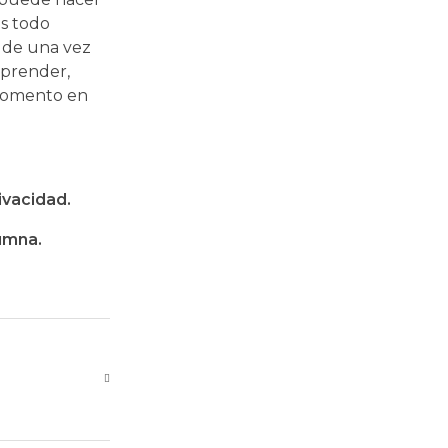
es todo
n de una vez
aprender,
 momento en
ivacidad.
umna.