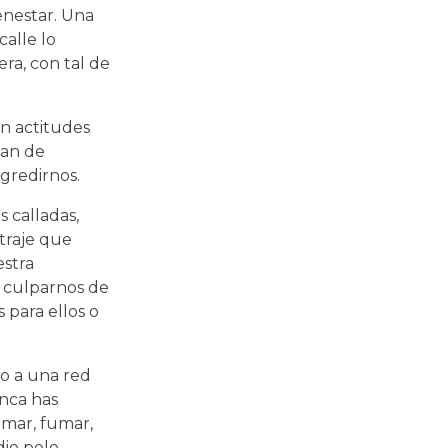
ienestar. Una
calle lo
ra, con tal de
en actitudes
nan de
gredirnos.
 calladas,
traje que
estra
n culparnos de
 para ellos o
to a una red
nca has
omar, fumar,
dio pelo