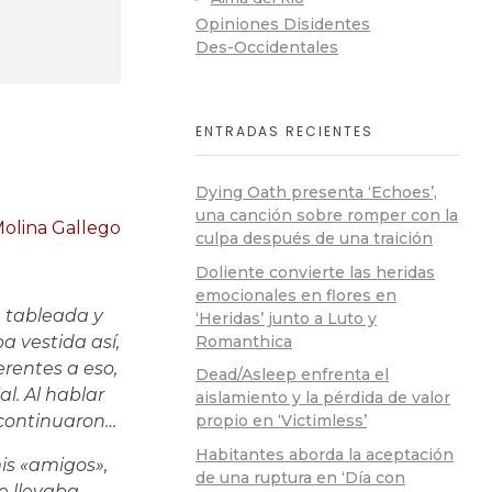
Opiniones Disidentes
Des-Occidentales
ENTRADAS RECIENTES
Dying Oath presenta ‘Echoes’,
una canción sobre romper con la
Molina Gallego
culpa después de una traición
Doliente convierte las heridas
emocionales en flores en
a tableada y
‘Heridas’ junto a Luto y
Romanthica
a vestida así,
erentes a eso,
Dead/Asleep enfrenta el
l. Al hablar
aislamiento y la pérdida de valor
 continuaron…
propio en ‘Victimless’
Habitantes aborda la aceptación
is «amigos»,
de una ruptura en ‘Día con
me llevaba