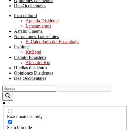
Opiniones Disidentes
Des-Occidentales
foco cultural
Agenda Disidente
Lanzamientos
Asfalto Cinema
Narraciones Transeúntes
El Calendario del Escarabajo
Inspírate
KitBand
Instinto Forastero
Alma del Río
Huellas disidentes
Opiniones Disidentes
Des-Occidentales
Exact matches only
Search in title