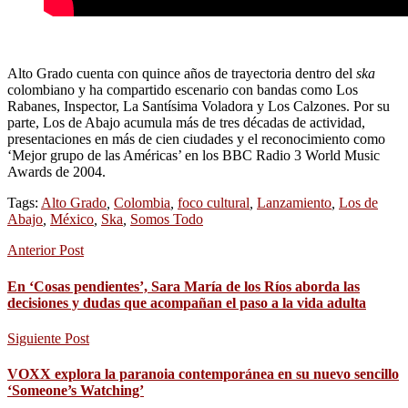
Alto Grado cuenta con quince años de trayectoria dentro del
ska
colombiano y ha compartido escenario con bandas como Los
Rabanes, Inspector, La Santísima Voladora y Los Calzones. Por su
parte, Los de Abajo acumula más de tres décadas de actividad,
presentaciones en más de cien ciudades y el reconocimiento como
‘Mejor grupo de las Américas’ en los BBC Radio 3 World Music
Awards de 2004.
Tags:
Alto Grado
,
Colombia
,
foco cultural
,
Lanzamiento
,
Los de
Abajo
,
México
,
Ska
,
Somos Todo
Anterior Post
En ‘Cosas pendientes’, Sara María de los Ríos aborda las
decisiones y dudas que acompañan el paso a la vida adulta
Siguiente Post
VOXX explora la paranoia contemporánea en su nuevo sencillo
‘Someone’s Watching’