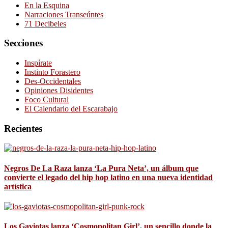
En la Esquina
Narraciones Transeúntes
71 Decibeles
Secciones
Inspírate
Instinto Forastero
Des-Occidentales
Opiniones Disidentes
Foco Cultural
El Calendario del Escarabajo
Recientes
Negros De La Raza lanza ‘La Pura Neta’, un álbum que
convierte el legado del hip hop latino en una nueva identidad
artística
Los Gaviotas lanza ‘Cosmopolitan Girl’, un sencillo donde la