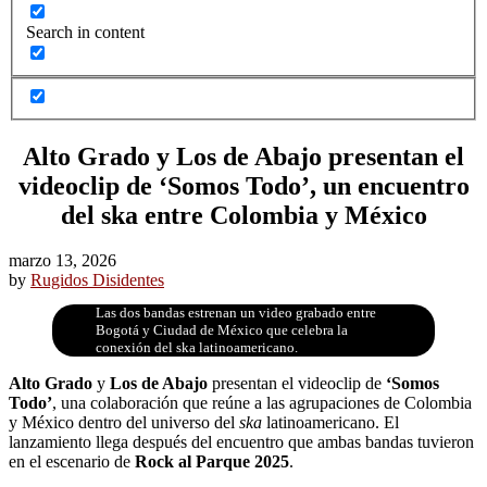
Search in content
Alto Grado y Los de Abajo presentan el
videoclip de ‘Somos Todo’, un encuentro
del ska entre Colombia y México
marzo 13, 2026
by
Rugidos Disidentes
Las dos bandas estrenan un video grabado entre
Bogotá y Ciudad de México que celebra la
conexión del ska latinoamericano.
Alto Grado
y
Los de Abajo
presentan el videoclip de
‘Somos
Todo’
, una colaboración que reúne a las agrupaciones de Colombia
y México dentro del universo del
ska
latinoamericano. El
lanzamiento llega después del encuentro que ambas bandas tuvieron
en el escenario de
Rock al Parque 2025
.