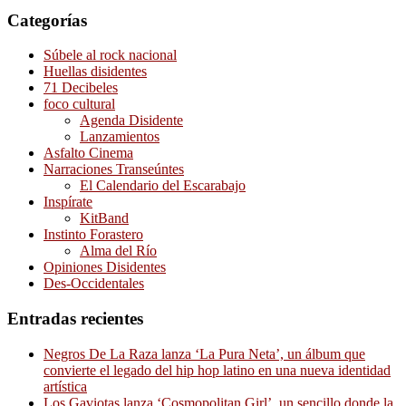
Categorías
Súbele al rock nacional
Huellas disidentes
71 Decibeles
foco cultural
Agenda Disidente
Lanzamientos
Asfalto Cinema
Narraciones Transeúntes
El Calendario del Escarabajo
Inspírate
KitBand
Instinto Forastero
Alma del Río
Opiniones Disidentes
Des-Occidentales
Entradas recientes
Negros De La Raza lanza ‘La Pura Neta’, un álbum que
convierte el legado del hip hop latino en una nueva identidad
artística
Los Gaviotas lanza ‘Cosmopolitan Girl’, un sencillo donde la