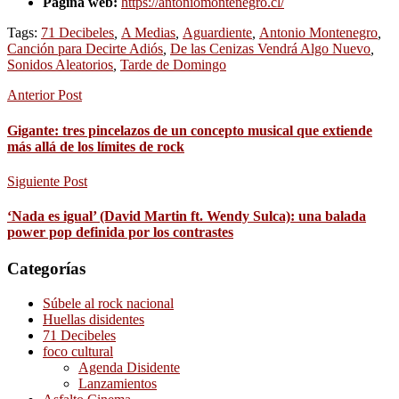
Página web:
https://antoniomontenegro.cl/
Tags:
71 Decibeles
,
A Medias
,
Aguardiente
,
Antonio Montenegro
,
Canción para Decirte Adiós
,
De las Cenizas Vendrá Algo Nuevo
,
Sonidos Aleatorios
,
Tarde de Domingo
Anterior Post
Gigante: tres pincelazos de un concepto musical que extiende
más allá de los límites de rock
Siguiente Post
‘Nada es igual’ (David Martin ft. Wendy Sulca): una balada
power pop definida por los contrastes
Categorías
Súbele al rock nacional
Huellas disidentes
71 Decibeles
foco cultural
Agenda Disidente
Lanzamientos