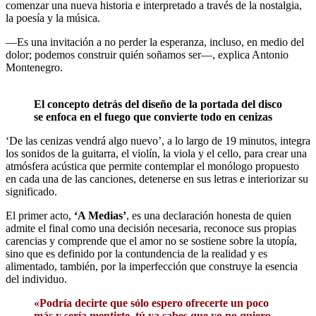
comenzar una nueva historia e interpretado a través de la nostalgia,
la poesía y la música.
―Es una invitación a no perder la esperanza, incluso, en medio del
dolor; podemos construir quién soñamos ser―, explica Antonio
Montenegro.
El concepto detrás del diseño de la portada del disco
se enfoca en el fuego que convierte todo en cenizas
‘De las cenizas vendrá algo nuevo’, a lo largo de 19 minutos, integra
los sonidos de la guitarra, el violín, la viola y el cello, para crear una
atmósfera acústica que permite contemplar el monólogo propuesto
en cada una de las canciones, detenerse en sus letras e interiorizar su
significado.
El primer acto,
‘A Medias’
, es una declaración honesta de quien
admite el final como una decisión necesaria, reconoce sus propias
carencias y comprende que el amor no se sostiene sobre la utopía,
sino que es definido por la contundencia de la realidad y es
alimentado, también, por la imperfección que construye la esencia
del individuo.
«Podría decirte que sólo espero ofrecerte un poco
más y sería mentirte, tú ya sabes que yo no quiero