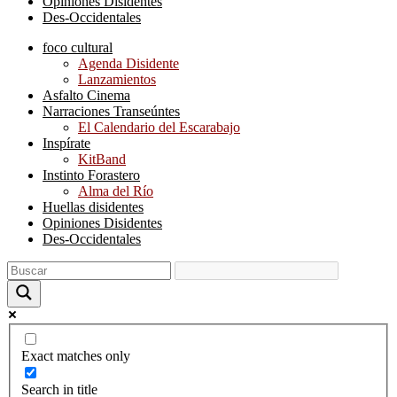
Opiniones Disidentes
Des-Occidentales
foco cultural
Agenda Disidente
Lanzamientos
Asfalto Cinema
Narraciones Transeúntes
El Calendario del Escarabajo
Inspírate
KitBand
Instinto Forastero
Alma del Río
Huellas disidentes
Opiniones Disidentes
Des-Occidentales
Exact matches only
Search in title