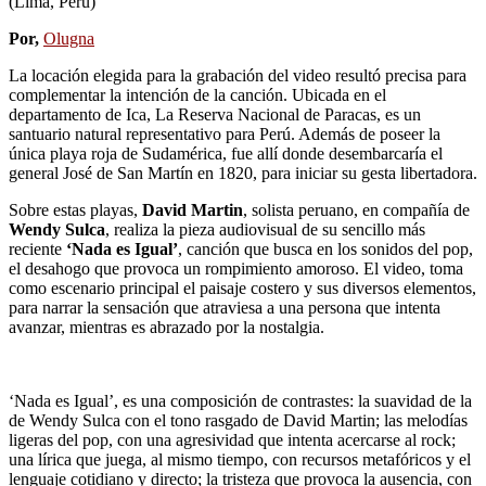
(Lima, Perú)
Por,
Olugna
La locación elegida para la grabación del video resultó precisa para
complementar la intención de la canción. Ubicada en el
departamento de Ica, La Reserva Nacional de Paracas, es un
santuario natural representativo para Perú. Además de poseer la
única playa roja de Sudamérica, fue allí donde desembarcaría el
general José de San Martín en 1820, para iniciar su gesta libertadora.
Sobre estas playas,
David Martin
, solista peruano, en compañía de
Wendy Sulca
, realiza la pieza audiovisual de su sencillo más
reciente
‘Nada es Igual’
, canción que busca en los sonidos del pop,
el desahogo que provoca un rompimiento amoroso. El video, toma
como escenario principal el paisaje costero y sus diversos elementos,
para narrar la sensación que atraviesa a una persona que intenta
avanzar, mientras es abrazado por la nostalgia.
‘Nada es Igual’, es una composición de contrastes: la suavidad de la
de Wendy Sulca con el tono rasgado de David Martin; las melodías
ligeras del pop, con una agresividad que intenta acercarse al rock;
una lírica que juega, al mismo tiempo, con recursos metafóricos y el
lenguaje cotidiano y directo; la tristeza que provoca la ausencia, con