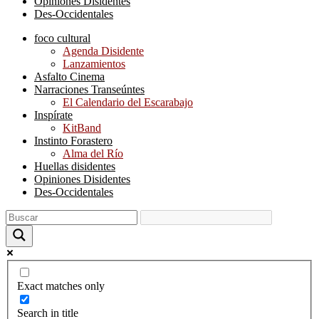
Opiniones Disidentes
Des-Occidentales
foco cultural
Agenda Disidente
Lanzamientos
Asfalto Cinema
Narraciones Transeúntes
El Calendario del Escarabajo
Inspírate
KitBand
Instinto Forastero
Alma del Río
Huellas disidentes
Opiniones Disidentes
Des-Occidentales
Exact matches only
Search in title