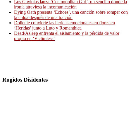
Los Gaviotas lanza ‘Cosmopolitan Girl’, un sencillo donde la
ironía atraviesa la incomunicación
Dying Oath presenta ‘Echoes’, una canción sobre romper con
la culpa después de una traición
Doliente convierte las heridas emocionales en flores en
‘Heridas’ junto a Luto y Romanthica
Dead/Asleep enfrenta el aislamiento y la pérdida de valor
propio en ‘Victimless’
Rugidos Disidentes