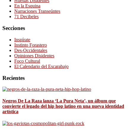
Huellas Disidentes
En la Esquina
Narraciones Transeúntes
71 Decibeles
Secciones
Inspírate
Instinto Forastero
Des-Occidentales
Opiniones Disidentes
Foco Cultural
El Calendario del Escarabajo
Recientes
Negros De La Raza lanza ‘La Pura Neta’, un álbum que
convierte el legado del hip hop latino en una nueva identidad
artística