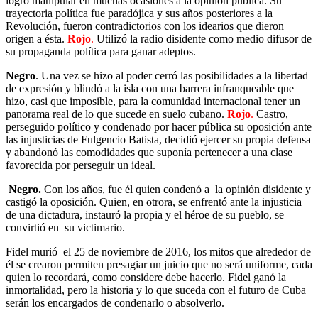
logró manipular en muchas ocasiones a la opinión pública. Su
trayectoria política fue paradójica y sus años posteriores a la
Revolución, fueron contradictorios con los idearios que dieron
origen a ésta.
Rojo
.
Utilizó la radio disidente como medio difusor de
su propaganda política para ganar adeptos.
Negro
. Una vez se hizo al poder cerró las posibilidades a la libertad
de expresión y blindó a la isla con una barrera infranqueable que
hizo, casi que imposible, para la comunidad internacional tener un
panorama real de lo que sucede en suelo cubano.
Rojo
.
Castro,
perseguido político y condenado por hacer pública su oposición ante
las injusticias de Fulgencio Batista, decidió ejercer su propia defensa
y abandonó las comodidades que suponía pertenecer a una clase
favorecida por perseguir un ideal.
Negro.
Con los años, fue él quien condenó a la opinión disidente y
castigó la oposición. Quien, en otrora, se enfrentó ante la injusticia
de una dictadura, instauró la propia y el héroe de su pueblo, se
convirtió en su victimario.
Fidel murió el 25 de noviembre de 2016, los mitos que alrededor de
él se crearon permiten presagiar un juicio que no será uniforme, cada
quien lo recordará, como considere debe hacerlo. Fidel ganó la
inmortalidad, pero la historia y lo que suceda con el futuro de Cuba
serán los encargados de condenarlo o absolverlo.