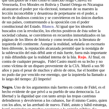
que discípulos de Fidel como el fallecido Hugo Chávez en
Venezuela, Evo Morales en Bolivia y Daniel Ortega en Nicaragua
alcanzaron el poder por vía electoral, tomaron de su maestro la
lección inconcebible y desastrosa de perpetuarse en el poder, a
través de dudosos comicios y se convirtieron en los únicos dueños
de sus países, contrarrestando a la oposición con el poder
constitucional del Estado.
Blanco.
Al igual que los idearios
buscados con la revolución, los efectos positivos de ésta sobre la
sociedad cubana, se convirtieron en recuerdos inmortalizados en las
páginas de los libros de historia y como teorías en la literatura de
izquierda del continente. Aunque la realidad, señalaría un escenario
bien diferente, la reputación alcanzada permitió que la nostalgia de
la sublevación del más débil ante el más fuerte, fuera más importante
y más difundida que la realidad interna de la Isla.
Rojo.
Al final, en
contra de cualquier presagio, Fidel Castro murió en su lecho y no
como víctima de un disparo proveniente de la CIA. Murió a sus 90
años y para el pesar de muchos y alivio de otros, fue el hombre que
no pudo dar por vencido ese enemigo, que la izquierda ha llamado a
lo largo del tiempo: ¡El Imperio!
Negro.
Uno de los argumentos más fuertes en contra de Fidel, es el
hecho evidente de que privó a su pueblo de una democracia. La
libertad y la dignidad que con tanto arrojo las tropas castristas
defendieron y devolvieron a los cubanos, fue él mismo Castro, quien
con los años, se las arrebató de nuevo. Fidel, astuto y hábil estratega,