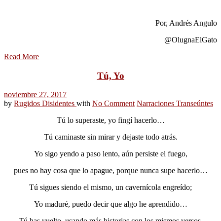
Por, Andrés Angulo
@OlugnaElGato
Read More
Tú, Yo
noviembre 27, 2017
by
Rugidos Disidentes
with
No Comment
Narraciones Transeúntes
Tú lo superaste, yo fingí hacerlo…
Tú caminaste sin mirar y dejaste todo atrás.
Yo sigo yendo a paso lento, aún persiste el fuego,
pues no hay cosa que lo apague, porque nunca supe hacerlo…
Tú sigues siendo el mismo, un cavernícola engreído;
Yo maduré, puedo decir que algo he aprendido…
Tú has vuelto, usando más historias con los mismos versos.