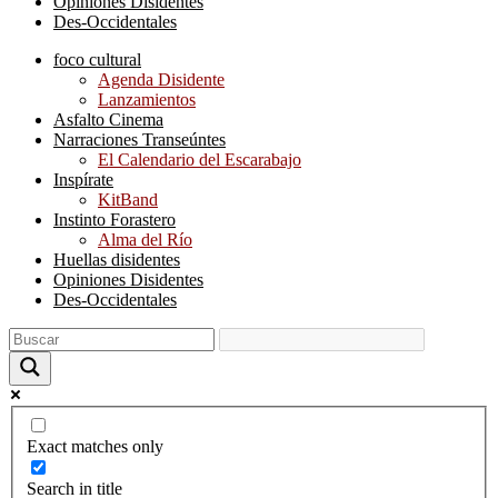
Opiniones Disidentes
Des-Occidentales
foco cultural
Agenda Disidente
Lanzamientos
Asfalto Cinema
Narraciones Transeúntes
El Calendario del Escarabajo
Inspírate
KitBand
Instinto Forastero
Alma del Río
Huellas disidentes
Opiniones Disidentes
Des-Occidentales
Exact matches only
Search in title