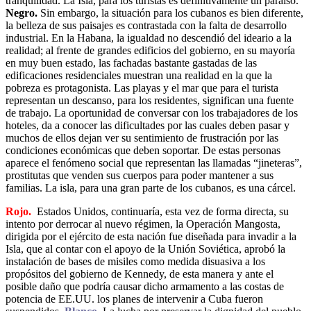
tranquilidad. La Isla, para los turistas es definitivamente un paraíso.
Negro.
Sin embargo, la situación para los cubanos es bien diferente,
la belleza de sus paisajes es contrastada con la falta de desarrollo
industrial. En la Habana, la igualdad no descendió del ideario a la
realidad; al frente de grandes edificios del gobierno, en su mayoría
en muy buen estado, las fachadas bastante gastadas de las
edificaciones residenciales muestran una realidad en la que la
pobreza es protagonista. Las playas y el mar que para el turista
representan un descanso, para los residentes, significan una fuente
de trabajo. La oportunidad de conversar con los trabajadores de los
hoteles, da a conocer las dificultades por las cuales deben pasar y
muchos de ellos dejan ver su sentimiento de frustración por las
condiciones económicas que deben soportar. De estas personas
aparece el fenómeno social que representan las llamadas “jineteras”,
prostitutas que venden sus cuerpos para poder mantener a sus
familias. La isla, para una gran parte de los cubanos, es una cárcel.
Rojo.
Estados Unidos, continuaría, esta vez de forma directa, su
intento por derrocar al nuevo régimen, la Operación Mangosta,
dirigida por el ejército de esta nación fue diseñada para invadir a la
Isla, que al contar con el apoyo de la Unión Soviética, aprobó la
instalación de bases de misiles como medida disuasiva a los
propósitos del gobierno de Kennedy, de esta manera y ante el
posible daño que podría causar dicho armamento a las costas de
potencia de EE.UU. los planes de intervenir a Cuba fueron