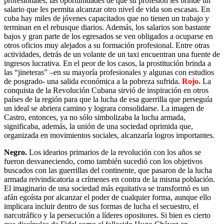
profesionales, las oportunidades de que su profesión les brinde un
salario que les permita alcanzar otro nivel de vida son escasas. En
cuba hay miles de jóvenes capacitados que no tienen un trabajo y
terminan en el rebusque diarios. Además, los salarios son bastante
bajos y gran parte de los egresados se ven obligados a ocuparse en
otros oficios muy alejados a su formación profesional. Entre otras
actividades, detrás de un volante de un taxi encuentran una fuente de
ingresos lucrativa. En el peor de los casos, la prostitución brinda a
las “jineteras” –en su mayoría profesionales y algunas con estudios
de posgrado- una salida económica a la pobreza sufrida.
Rojo.
La
conquista de la Revolución Cubana sirvió de inspiración en otros
países de la región para que la lucha de esa guerrilla que perseguía
un ideal se abriera camino y lograra consolidarse. La imagen de
Castro, entonces, ya no sólo simbolizaba la lucha armada,
significaba, además, la unión de una sociedad oprimida que,
organizada en movimientos sociales, alcanzaría logros importantes.
Negro.
Los idearios primarios de la revolución con los años se
fueron desvaneciendo, como también sucedió con los objetivos
buscados con las guerrillas del continente, que pasaron de la lucha
armada reivindicatoria a crímenes en contra de la misma población.
El imaginario de una sociedad más equitativa se transformó es un
afán egoísta por alcanzar el poder de cualquier forma, aunque ello
implicara incluir dentro de sus formas de lucha el secuestro, el
narcotráfico y la persecución a líderes opositores. Si bien es cierto