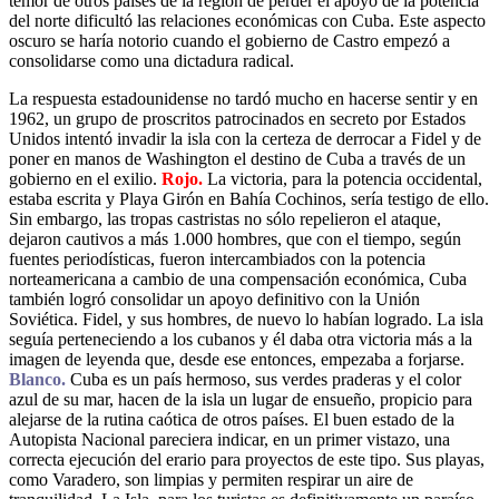
temor de otros países de la región de perder el apoyo de la potencia
del norte dificultó las relaciones económicas con Cuba. Este aspecto
oscuro se haría notorio cuando el gobierno de Castro empezó a
consolidarse como una dictadura radical.
La respuesta estadounidense no tardó mucho en hacerse sentir y en
1962, un grupo de proscritos patrocinados en secreto por Estados
Unidos intentó invadir la isla con la certeza de derrocar a Fidel y de
poner en manos de Washington el destino de Cuba a través de un
gobierno en el exilio.
Rojo.
La victoria, para la potencia occidental,
estaba escrita y Playa Girón en Bahía Cochinos, sería testigo de ello.
Sin embargo, las tropas castristas no sólo repelieron el ataque,
dejaron cautivos a más 1.000 hombres, que con el tiempo, según
fuentes periodísticas, fueron intercambiados con la potencia
norteamericana a cambio de una compensación económica, Cuba
también logró consolidar un apoyo definitivo con la Unión
Soviética. Fidel, y sus hombres, de nuevo lo habían logrado. La isla
seguía perteneciendo a los cubanos y él daba otra victoria más a la
imagen de leyenda que, desde ese entonces, empezaba a forjarse.
Blanco.
Cuba es un país hermoso, sus verdes praderas y el color
azul de su mar, hacen de la isla un lugar de ensueño, propicio para
alejarse de la rutina caótica de otros países. El buen estado de la
Autopista Nacional pareciera indicar, en un primer vistazo, una
correcta ejecución del erario para proyectos de este tipo. Sus playas,
como Varadero, son limpias y permiten respirar un aire de