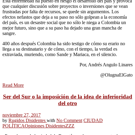
Esta enfermedad ha puesto en riesgo el desarrollo del país y provoca
que cualquier discusión sobre proyectos o inversiones que se vean
frustradas por falta de recursos, se quede sin argumentos. Los
efectos nefastos que deja a su paso no sólo golpean a la economía
del país, es un desastre social que no sólo le niega a Colombia un
mejor futuro, sino que a su paso ha dejado una gran mancha de
sangre.
400 años después Colombia ha sido testigo de cómo su erario no
llega a su destinatario y de cómo, con el tiempo, la verdad es
extraviada, muriendo, como Sande y Mariaca, en el silencio.
Por, Andrés Angulo Linares
@OlugnaElGato
Read More
Ser del Sur o la imposición de la idea de inferioridad
del otro
noviembre 27, 2017
by
Rugidos Disidentes
with
No Comment
CIUDAD
POLÍTICA
Opiniones Disidentes
ZZZ