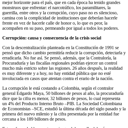
mejor horizonte para el país, que en cada época ha tenido grandes
monstruos que enfrentar: el narcotráfico, los paramilitares, la
guerrilla, entre otros y la corrupción, cuyo paso no es silencioso,
camina con la complicidad de instituciones que deberían hacerle
frente en vez de hacerle calle de honor o, lo que es peor, la
acompañen en su paso, permeando por igual a todos los poderes.
Corrupción: causa y consecuencia de la crisis social
Con la descentralización planteada en la Constitución de 1991 se
pensó que dicho cambio permitiría reducir la corrupción, detectarla y
erradicarla. No fue así. Se pensó, además, que la Contraloría, la
Procuraduría y las fiscalías regionales podrían ejercer un control
mucho más estricto sobre las regiones. 26 años después, la realidad
es muy diferente y a hoy, no hay entidad pública que no esté
involucrada en casos que atentan contra el erario de la nación.
La corrupción le está costando a Colombia, según el contralor
general Edgardo Maya, 50 billones de pesos al año, la procuraduría
dice que la cifra es menor, 32 billones de pesos, lo cual representa
un 4% del Producto Interno Bruto –PIB. La Sociedad Colombiana
de Economistas –SCE, estudió la última década del siglo pasado y la
primera del nuevo milenio y la cifra presentada por la entidad fue
cercana a los 189 billones de pesos.