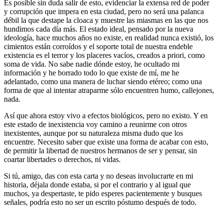
Es posible sin duda salir de esto, evidenciar la extensa red de poder
y corrupción que impera en esta ciudad, pero no será una palanca
débil la que destape la cloaca y muestre las miasmas en las que nos
hundimos cada día más. El estado ideal, pensado por la nueva
ideología, hace muchos años no existe, en realidad nunca existió, los
cimientos están corroídos y el soporte total de nuestra endeble
existencia es el terror y los placeres vacíos, creados a priori, como
soma de vida. No sabe nadie dónde estoy, he ocultado mi
información y he borrado todo lo que existe de mí, me he
adelantado, como una manera de luchar siendo etéreo; como una
forma de que al intentar atraparme sólo encuentren humo, callejones,
nada.
Así que ahora estoy vivo a efectos biológicos, pero no existo. Y en
este estado de inexistencia voy camino a reunirme con otros
inexistentes, aunque por su naturaleza misma dudo que los
encuentre. Necesito saber que existe una forma de acabar con esto,
de permitir la libertad de nuestros hermanos de ser y pensar, sin
coartar libertades o derechos, ni vidas.
Si tú, amigo, das con esta carta y no deseas involucrarte en mi
historia, déjala donde estaba, si por el contrario y al igual que
muchos, ya despertaste, te pido esperes pacientemente y busques
señales, podría esto no ser un escrito póstumo después de todo.