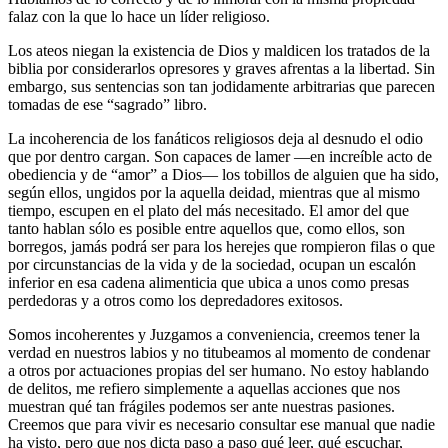
falaz con la que lo hace un líder religioso.
Los ateos niegan la existencia de Dios y maldicen los tratados de la
biblia por considerarlos opresores y graves afrentas a la libertad. Sin
embargo, sus sentencias son tan jodidamente arbitrarias que parecen
tomadas de ese “sagrado” libro.
La incoherencia de los fanáticos religiosos deja al desnudo el odio
que por dentro cargan. Son capaces de lamer ―en increíble acto de
obediencia y de “amor” a Dios― los tobillos de alguien que ha sido,
según ellos, ungidos por la aquella deidad, mientras que al mismo
tiempo, escupen en el plato del más necesitado. El amor del que
tanto hablan sólo es posible entre aquellos que, como ellos, son
borregos, jamás podrá ser para los herejes que rompieron filas o que
por circunstancias de la vida y de la sociedad, ocupan un escalón
inferior en esa cadena alimenticia que ubica a unos como presas
perdedoras y a otros como los depredadores exitosos.
Somos incoherentes y Juzgamos a conveniencia, creemos tener la
verdad en nuestros labios y no titubeamos al momento de condenar
a otros por actuaciones propias del ser humano. No estoy hablando
de delitos, me refiero simplemente a aquellas acciones que nos
muestran qué tan frágiles podemos ser ante nuestras pasiones.
Creemos que para vivir es necesario consultar ese manual que nadie
ha visto, pero que nos dicta paso a paso qué leer, qué escuchar,