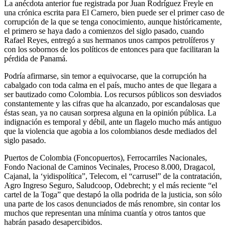
La anécdota anterior fue registrada por Juan Rodríguez Freyle en
una crónica escrita para El Carnero, bien puede ser el primer caso de
corrupción de la que se tenga conocimiento, aunque históricamente,
el primero se haya dado a comienzos del siglo pasado, cuando
Rafael Reyes, entregó a sus hermanos unos campos petrolíferos y
con los sobornos de los políticos de entonces para que facilitaran la
pérdida de Panamá.
Podría afirmarse, sin temor a equivocarse, que la corrupción ha
cabalgado con toda calma en el país, mucho antes de que llegara a
ser bautizado como Colombia. Los recursos públicos son desviados
constantemente y las cifras que ha alcanzado, por escandalosas que
éstas sean, ya no causan sorpresa alguna en la opinión pública. La
indignación es temporal y débil, ante un flagelo mucho más antiguo
que la violencia que agobia a los colombianos desde mediados del
siglo pasado.
Puertos de Colombia (Foncopuertos), Ferrocarriles Nacionales,
Fondo Nacional de Caminos Vecinales, Proceso 8.000, Dragacol,
Cajanal, la ‘yidispolítica”, Telecom, el “carrusel” de la contratación,
Agro Ingreso Seguro, Saludcoop, Odebrecht; y el más reciente “el
cartel de la Toga” que destapó la olla podrida de la justicia, son sólo
una parte de los casos denunciados de más renombre, sin contar los
muchos que representan una mínima cuantía y otros tantos que
habrán pasado desapercibidos.