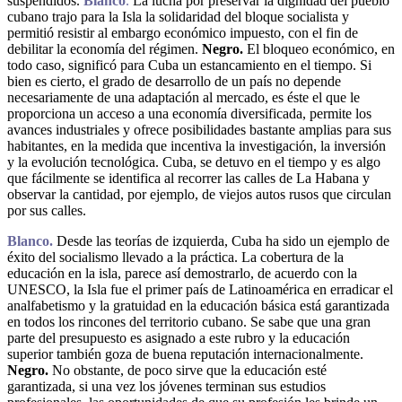
suspendidos.
Blanco
.
La lucha por preservar la dignidad del pueblo
cubano trajo para la Isla la solidaridad del bloque socialista y
permitió resistir al embargo económico impuesto, con el fin de
debilitar la economía del régimen.
Negro.
El bloqueo económico, en
todo caso, significó para Cuba un estancamiento en el tiempo. Si
bien es cierto, el grado de desarrollo de un país no depende
necesariamente de una adaptación al mercado, es éste el que le
proporciona un acceso a una economía diversificada, permite los
avances industriales y ofrece posibilidades bastante amplias para sus
habitantes, en la medida que incentiva la investigación, la inversión
y la evolución tecnológica. Cuba, se detuvo en el tiempo y es algo
que fácilmente se identifica al recorrer las calles de La Habana y
observar la cantidad, por ejemplo, de viejos autos rusos que circulan
por sus calles.
Blanco.
Desde las teorías de izquierda, Cuba ha sido un ejemplo de
éxito del socialismo llevado a la práctica. La cobertura de la
educación en la isla, parece así demostrarlo, de acuerdo con la
UNESCO, la Isla fue el primer país de Latinoamérica en erradicar el
analfabetismo y la gratuidad en la educación básica está garantizada
en todos los rincones del territorio cubano. Se sabe que una gran
parte del presupuesto es asignado a este rubro y la educación
superior también goza de buena reputación internacionalmente.
Negro.
No obstante, de poco sirve que la educación esté
garantizada, si una vez los jóvenes terminan sus estudios