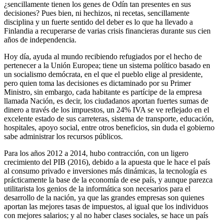
¿sencillamente tienen los genes de Odín tan presentes en sus
decisiones? Pues bien, ni hechizos, ni recetas, sencillamente
disciplina y un fuerte sentido del deber es lo que ha llevado a
Finlandia a recuperarse de varias crisis financieras durante sus cien
años de independencia.
Hoy día, ayuda al mundo recibiendo refugiados por el hecho de
pertenecer a la Unión Europea; tiene un sistema político basado en
un socialismo demócrata, en el que el pueblo elige al presidente,
pero quien toma las decisiones es dictaminado por su Primer
Ministro, sin embargo, cada habitante es partícipe de la empresa
llamada Nación, es decir, los ciudadanos aportan fuertes sumas de
dinero a través de los impuestos, un 24% IVA se ve reflejado en el
excelente estado de sus carreteras, sistema de transporte, educación,
hospitales, apoyo social, entre otros beneficios, sin duda el gobierno
sabe administrar los recursos públicos.
Para los años 2012 a 2014, hubo contracción, con un ligero
crecimiento del PIB (2016), debido a la apuesta que le hace el país
al consumo privado e inversiones más dinámicas, la tecnología es
prácticamente la base de la economía de ese país, y aunque parezca
utilitarista los genios de la informática son necesarios para el
desarrollo de la nación, ya que las grandes empresas son quienes
aportan las mejores tasas de impuestos, al igual que los individuos
con mejores salarios; y al no haber clases sociales, se hace un país