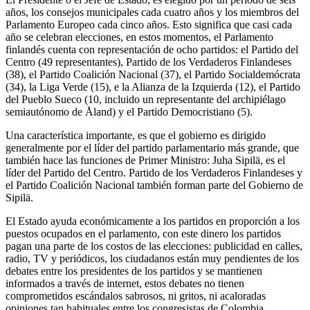
años, los consejos municipales cada cuatro años y los miembros del
Parlamento Europeo cada cinco años. Esto significa que casi cada
año se celebran elecciones, en estos momentos, el Parlamento
finlandés cuenta con representación de ocho partidos: el Partido del
Centro (49 representantes), Partido de los Verdaderos Finlandeses
(38), el Partido Coalición Nacional (37), el Partido Socialdemócrata
(34), la Liga Verde (15), e la Alianza de la Izquierda (12), el Partido
del Pueblo Sueco (10, incluido un representante del archipiélago
semiautónomo de Åland) y el Partido Democristiano (5).
Una característica importante, es que el gobierno es dirigido
generalmente por el líder del partido parlamentario más grande, que
también hace las funciones de Primer Ministro: Juha Sipilä, es el
líder del Partido del Centro. Partido de los Verdaderos Finlandeses y
el Partido Coalición Nacional también forman parte del Gobierno de
Sipilä.
El Estado ayuda económicamente a los partidos en proporción a los
puestos ocupados en el parlamento, con este dinero los partidos
pagan una parte de los costos de las elecciones: publicidad en calles,
radio, TV y periódicos, los ciudadanos están muy pendientes de los
debates entre los presidentes de los partidos y se mantienen
informados a través de internet, estos debates no tienen
comprometidos escándalos sabrosos, ni gritos, ni acaloradas
opiniones tan habituales entre los congresistas de Colombia,