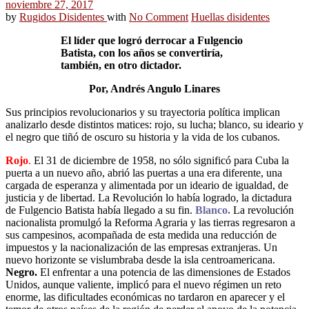
noviembre 27, 2017
by
Rugidos Disidentes
with
No Comment
Huellas disidentes
El líder que logró derrocar a Fulgencio
Batista, con los años se convertiría,
también, en otro dictador.
Por, Andrés Angulo Linares
Sus principios revolucionarios y su trayectoria política implican
analizarlo desde distintos matices: rojo, su lucha; blanco, su ideario y
el negro que tiñó de oscuro su historia y la vida de los cubanos.
Rojo
.
El 31 de diciembre de 1958, no sólo significó para Cuba la
puerta a un nuevo año, abrió las puertas a una era diferente, una
cargada de esperanza y alimentada por un ideario de igualdad, de
justicia y de libertad. La Revolución lo había logrado, la dictadura
de Fulgencio Batista había llegado a su fin.
Blanco.
La revolución
nacionalista promulgó la Reforma Agraria y las tierras regresaron a
sus campesinos, acompañada de esta medida una reducción de
impuestos y la nacionalización de las empresas extranjeras. Un
nuevo horizonte se vislumbraba desde la isla centroamericana.
Negro.
El enfrentar a una potencia de las dimensiones de Estados
Unidos, aunque valiente, implicó para el nuevo régimen un reto
enorme, las dificultades económicas no tardaron en aparecer y el