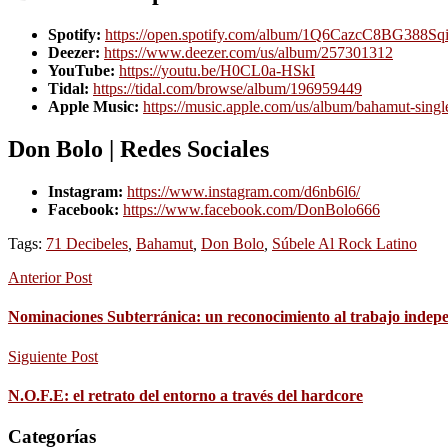
Spotify:
https://open.spotify.com/album/1Q6CazcC8BG388S
Deezer:
https://www.deezer.com/us/album/257301312
YouTube:
https://youtu.be/H0CL0a-HSkI
Tidal:
https://tidal.com/browse/album/196959449
Apple Music:
https://music.apple.com/us/album/bahamut-sing
Don Bolo | Redes Sociales
Instagram:
https://www.instagram.com/d6nb6l6/
Facebook:
https://www.facebook.com/DonBolo666
Tags:
71 Decibeles
,
Bahamut
,
Don Bolo
,
Súbele Al Rock Latino
Anterior Post
Nominaciones Subterránica: un reconocimiento al trabajo indepe
Siguiente Post
N.O.F.E: el retrato del entorno a través del hardcore
Categorías