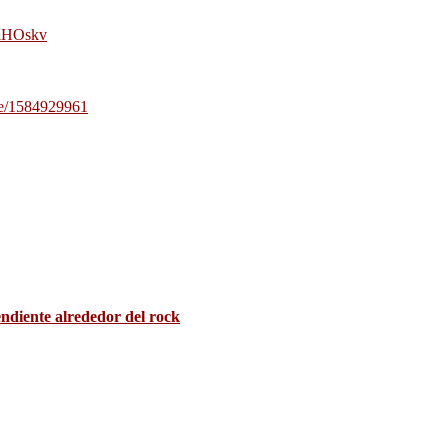
qiHOskv
le/1584929961
ndiente alrededor del rock