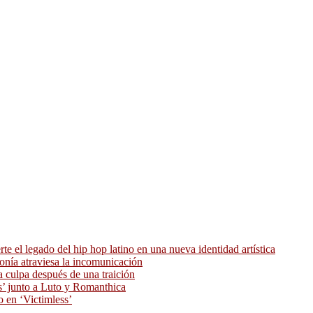
 el legado del hip hop latino en una nueva identidad artística
ronía atraviesa la incomunicación
 culpa después de una traición
as’ junto a Luto y Romanthica
o en ‘Victimless’