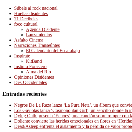
Súbele al rock nacional
Huellas disidentes
71 Decibeles
foco cultural
Agenda Disidente
Lanzamientos
Asfalto Cinema
Narraciones Transeúntes
El Calendario del Escarabajo
Inspírate
KitBand
Instinto Forastero
Alma del Río
Opiniones Disidentes
Des-Occidentales
Entradas recientes
Negros De La Raza lanza ‘La Pura Neta’, un álbum que convierte
Los Gaviotas lanza ‘Cosmopolitan Girl’, un sencillo donde la i
Dying Oath presenta ‘Echoes’, una canción sobre romper con la
Doliente convierte las heridas emocionales en flores en ‘Herid
Dead/Asleep enfrenta el aislamiento y la pérdida de valor propi