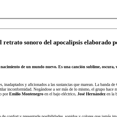
 retrato sonoro del apocalipsis elaborado 
 nacimiento de un mundo nuevo. Es una canción sublime, oscura, vi
s, inadaptados y aficionados a las sustancias que marean. La banda d
estilar inconformidad. Negándose a ser más de lo mismo, el grupo hace 
do por
Emilio Montenegro
en el bajo eléctrico,
José Hernández
en la b
a de confort y presentarle posibilidades, sonidos y colores que jamás i