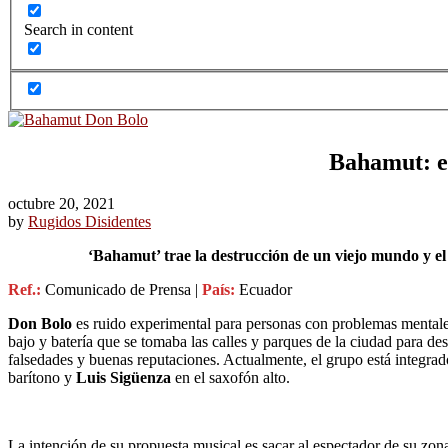
Search in content
Bahamut: el
octubre 20, 2021
by
Rugidos Disidentes
‘Bahamut’ trae la destrucción de un viejo mundo y el
Ref.:
Comunicado de Prensa |
País:
Ecuador
Don Bolo
es ruido experimental para personas con problemas mentale
bajo y batería que se tomaba las calles y parques de la ciudad para d
falsedades y buenas reputaciones. Actualmente, el grupo está integra
barítono y
Luis Sigüenza
en el saxofón alto.
La intención de su propuesta musical es sacar al espectador de su zon