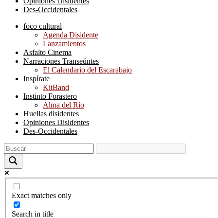
Opiniones Disidentes
Des-Occidentales
foco cultural
Agenda Disidente
Lanzamientos
Asfalto Cinema
Narraciones Transeúntes
El Calendario del Escarabajo
Inspírate
KitBand
Instinto Forastero
Alma del Río
Huellas disidentes
Opiniones Disidentes
Des-Occidentales
Exact matches only
Search in title