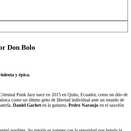
por Don Bolo
olenta y épica.
e Criminal Punk Jazz nace en 2015 en Quito, Ecuador, como un dúo de
música como un último grito de libertad individual ante un mundo de
atería,
Daniel Gachet
en la guitarra,
Pedro Naranjo
en el saxofón
maginó posibles. Su misión es romper con la seguridad que brinda la