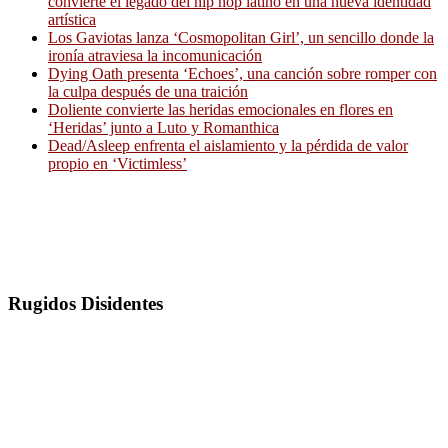
convierte el legado del hip hop latino en una nueva identidad
artística
Los Gaviotas lanza ‘Cosmopolitan Girl’, un sencillo donde la
ironía atraviesa la incomunicación
Dying Oath presenta ‘Echoes’, una canción sobre romper con
la culpa después de una traición
Doliente convierte las heridas emocionales en flores en
‘Heridas’ junto a Luto y Romanthica
Dead/Asleep enfrenta el aislamiento y la pérdida de valor
propio en ‘Victimless’
Rugidos Disidentes