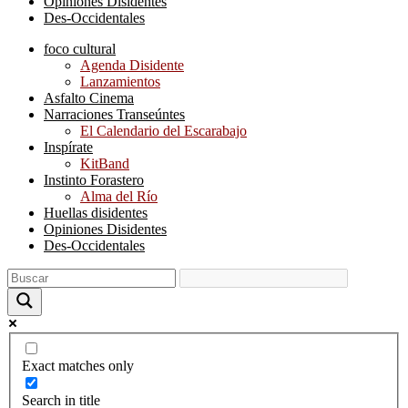
Opiniones Disidentes
Des-Occidentales
foco cultural
Agenda Disidente
Lanzamientos
Asfalto Cinema
Narraciones Transeúntes
El Calendario del Escarabajo
Inspírate
KitBand
Instinto Forastero
Alma del Río
Huellas disidentes
Opiniones Disidentes
Des-Occidentales
Exact matches only
Search in title