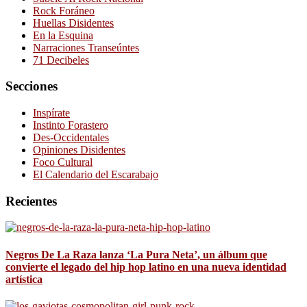
Rock Foráneo
Huellas Disidentes
En la Esquina
Narraciones Transeúntes
71 Decibeles
Secciones
Inspírate
Instinto Forastero
Des-Occidentales
Opiniones Disidentes
Foco Cultural
El Calendario del Escarabajo
Recientes
Negros De La Raza lanza ‘La Pura Neta’, un álbum que
convierte el legado del hip hop latino en una nueva identidad
artística