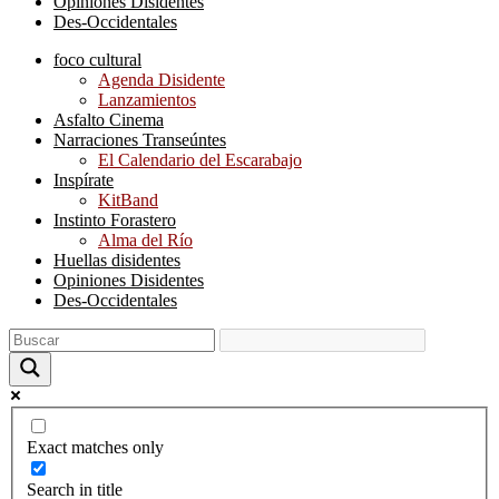
Opiniones Disidentes
Des-Occidentales
foco cultural
Agenda Disidente
Lanzamientos
Asfalto Cinema
Narraciones Transeúntes
El Calendario del Escarabajo
Inspírate
KitBand
Instinto Forastero
Alma del Río
Huellas disidentes
Opiniones Disidentes
Des-Occidentales
Exact matches only
Search in title