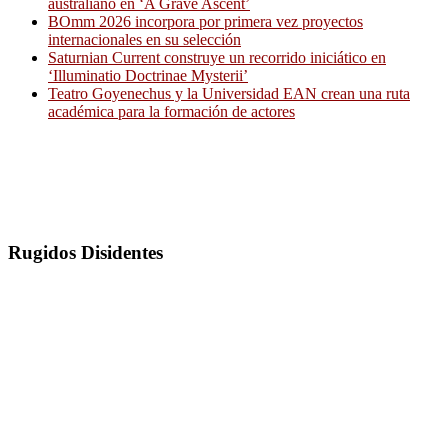
australiano en ‘A Grave Ascent’
BOmm 2026 incorpora por primera vez proyectos
internacionales en su selección
Saturnian Current construye un recorrido iniciático en
‘Illuminatio Doctrinae Mysterii’
Teatro Goyenechus y la Universidad EAN crean una ruta
académica para la formación de actores
Rugidos Disidentes