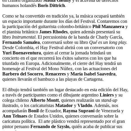
en crimen organizado
Misha Glenny
y el activista de derechos
humanos holandés
Boris Dittrich
.
Como se ha convertido en tradición ya, la música ocupará también
un espacio importante durante los días del Festival. Contaremos con
la participación del guitarrista colombo-británico
Phil Manzanera
y
el pianista británico
James Rhodes
, quien además presentará su
libro
Instrumental
. El percusionista de la banda de Charly García,
Fernando Samalea
, conversará sobre su libro
Qué es un long play.
Desde Colombia, el Hay Festival abrirá con un conversatorio con
Yuri Buenaventura
, quien al cerrar la jornada brindará un
concierto en el que recorrerá los éxitos salseros con los que ha
triunfado en Europa. Adicionalmente, el cierre del Hay tendrá un
homenaje al Festival del Mono Núñez, con las actuaciones del
Barbero del Socorro
,
Renaceres
y
María Isabel Saavedra
,
quienes llevarán el bambuco a las playas de Cartagena.
El dibujo tendrá también un lugar destacado en esta edición del Hay,
a través de participantes como el dibujante argentino
Liniers
y su
colega chileno
Alberto Montt
, quienes realizarán un
stand-up
ilustrado, o los caricaturistas
Matador
y
Vladdo
. Además, nos
acompañarán
Bonil
de Ecuador,
Rayma Suprani
de Venezuela y
Ann Telnaes
de Estados Unidos, quienes conversarán sobre la
caricatura política. El arte plástico vendrá representado por el gran
pintor peruano
Fernando de Szyslo,
quién acaba de publicar sus