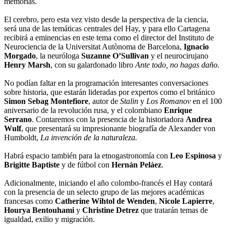
memorias.
El cerebro, pero esta vez visto desde la perspectiva de la ciencia,
será una de las temáticas centrales del Hay, y para ello Cartagena
recibirá a eminencias en este tema como el director del Instituto de
Neurociencia de la Universitat Autònoma de Barcelona,
Ignacio
Morgado
, la neuróloga
Suzanne O’Sullivan
y el neurocirujano
Henry Marsh
, con su galardonado libro
Ante todo, no hagas daño.
No podían faltar en la programación interesantes conversaciones
sobre historia, que estarán lideradas por expertos como el británico
Simon Sebag Montefiore
, autor de
Stalin
y
Los Romanov
en el 100
aniversario de la revolución rusa, y el colombiano
Enrique
Serrano
. Contaremos con la presencia de la historiadora
Andrea
Wulf
, que presentará su impresionante biografía de Alexander von
Humboldt,
La invención de la naturaleza.
Habrá espacio también para la etnogastronomía con
Leo Espinosa
y
Brigitte Baptiste
y de fútbol con
Hernán Peláez
.
Adicionalmente, iniciando el año colombo-francés el Hay contará
con la presencia de un selecto grupo de las mejores académicas
francesas como
Catherine Wihtol de Wenden
,
Nicole Lapierre
,
Hourya Bentouhami
y
Christine Detrez
que tratarán temas de
igualdad, exilio y migración.