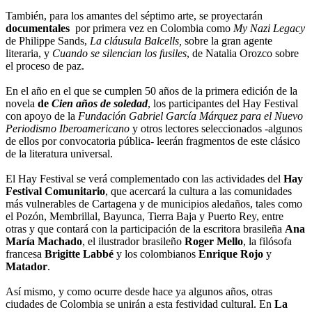
También, para los amantes del séptimo arte, se proyectarán
documentales
por primera vez en Colombia como
My Nazi Legacy
de Philippe Sands,
La cláusula Balcells,
sobre la gran agente
literaria, y
Cuando se silencian los fusiles
, de Natalia Orozco sobre
el proceso de paz.
En el año en el que se cumplen 50 años de la primera edición de la
novela
de
Cien años de soledad
, los participantes del Hay Festival
con apoyo de la
Fundación Gabriel García Márquez para el Nuevo
Periodismo Iberoamericano
y otros lectores seleccionados -algunos
de ellos por convocatoria pública- leerán fragmentos de este clásico
de la literatura universal.
El Hay Festival se verá complementado con las actividades del
Hay
Festival Comunitario
, que acercará la cultura a las comunidades
más vulnerables de Cartagena y de municipios aledaños, tales como
el Pozón, Membrillal, Bayunca, Tierra Baja y Puerto Rey, entre
otras y que contará con la participación de la escritora brasileña
Ana
María Machado
, el ilustrador brasileño
Roger Mello
, la filósofa
francesa
Brigitte Labbé
y los colombianos
Enrique Rojo
y
Matador
.
Así mismo, y como ocurre desde hace ya algunos años, otras
ciudades de Colombia se unirán a esta festividad cultural. En
La