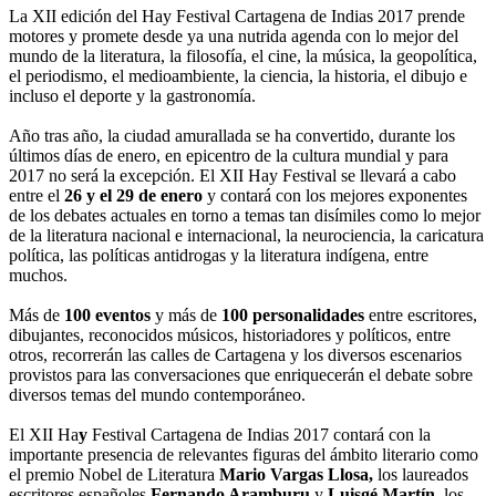
La XII edición del Hay Festival Cartagena de Indias 2017 prende
motores y promete desde ya una nutrida agenda con lo mejor del
mundo de la literatura, la filosofía, el cine, la música, la geopolítica,
el periodismo, el medioambiente, la ciencia, la historia, el dibujo e
incluso el deporte y la gastronomía.
Año tras año, la ciudad amurallada se ha convertido, durante los
últimos días de enero, en epicentro de la cultura mundial y para
2017 no será la excepción. El XII Hay Festival se llevará a cabo
entre el
26 y el 29 de enero
y contará con los mejores exponentes
de los debates actuales en torno a temas tan disímiles como lo mejor
de la literatura nacional e internacional, la neurociencia, la caricatura
política, las políticas antidrogas y la literatura indígena, entre
muchos.
Más de
100 eventos
y más de
100 personalidades
entre escritores,
dibujantes, reconocidos músicos, historiadores y políticos, entre
otros, recorrerán las calles de Cartagena y los diversos escenarios
provistos para las conversaciones que enriquecerán el debate sobre
diversos temas del mundo contemporáneo.
El XII Ha
y
Festival Cartagena de Indias 2017 contará con la
importante presencia de relevantes figuras del ámbito literario como
el premio Nobel de Literatura
Mario Vargas Llosa,
los laureados
escritores españoles
Fernando Aramburu
y
Luisgé Martín
, los