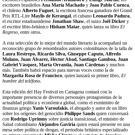
escritores brasileños
Ana María Machado
y
Joao Pablo Cuenca
,
el chileno
Alberto Fuguet
, la escritora francesa ganadora del Grand
Prix RTL-Lire
Maylis de Kerangal
, el cubano
Leonardo Padura
,
el escritor estadounidense
Jonathan Shaw
, el suizo
Joël Dicker
y
el escritor libio-británico
Hisham Matar
, quien lanza su libro
El
Regreso,
entre otros.
A esta selección de lo mejor del mundo literario la acompañará un
reconocido grupo de renombrados autores colombianos de la talla de
Laura Restrepo, Ricardo Silva, Giuseppe Caputo, Alfredo
Molano, Juan Álvarez, Héctor Abad, Santiago Gamboa, Juan
Gabriel Vásquez, Marta Orrantia, Juan Cárdenas
y muchos
más. También habrá espacio para nuevas voces como la de
Margarita Rosa de Francisco
, quien lanzará su primer libro,
El
hombre del teléfono.
Esta edición del Hay Festival en Cartagena contará con la
importante presencia de diversos personajes protagonistas de la
actualidad política y económica global, como el exministro de
finanzas griego
Yanis Varoufakis
, el abogado y autor de un libro
sobre los orígenes del genocidio
Philippe Sands
quien conversará
con
Rodrigo Uprimny
sobre justicia transicional, el ministro de
Salud colombiano
Alejandro Gaviria
quien estará presente en una
mesa sobre política de drogas, el periodista británico especializado