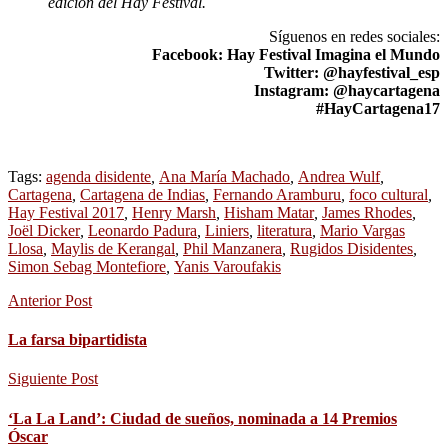
edición del Hay Festival.
Síguenos en redes sociales:
Facebook: Hay Festival Imagina el Mundo
Twitter: @hayfestival_esp
Instagram: @haycartagena
#HayCartagena17
Tags:
agenda disidente
,
Ana María Machado
,
Andrea Wulf
,
Cartagena
,
Cartagena de Indias
,
Fernando Aramburu
,
foco cultural
,
Hay Festival 2017
,
Henry Marsh
,
Hisham Matar
,
James Rhodes
,
Joël Dicker
,
Leonardo Padura
,
Liniers
,
literatura
,
Mario Vargas
Llosa
,
Maylis de Kerangal
,
Phil Manzanera
,
Rugidos Disidentes
,
Simon Sebag Montefiore
,
Yanis Varoufakis
Anterior Post
La farsa bipartidista
Siguiente Post
‘La La Land’: Ciudad de sueños, nominada a 14 Premios
Óscar