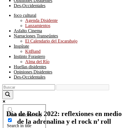
Opiniones Disidentes
Des-Occidentales
foco cultural
Agenda Disidente
Lanzamientos
Asfalto Cinema
Narraciones Transeúntes
El Calendario del Escarabajo
Inspírate
KitBand
Instinto Forastero
Alma del Río
Huellas disidentes
Opiniones Disidentes
Des-Occidentales
Día de Rock 2022: reflexiones en medio
Exact matches only
de la adrenalina y el rock n’ roll
Search in title