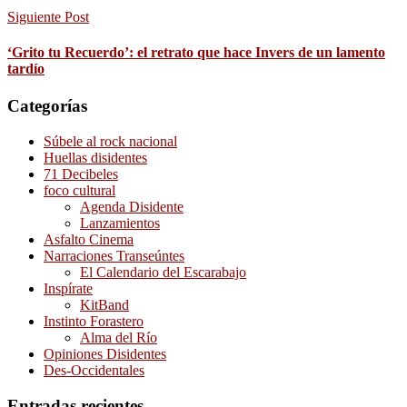
Siguiente Post
‘Grito tu Recuerdo’: el retrato que hace Invers de un lamento
tardío
Categorías
Súbele al rock nacional
Huellas disidentes
71 Decibeles
foco cultural
Agenda Disidente
Lanzamientos
Asfalto Cinema
Narraciones Transeúntes
El Calendario del Escarabajo
Inspírate
KitBand
Instinto Forastero
Alma del Río
Opiniones Disidentes
Des-Occidentales
Entradas recientes