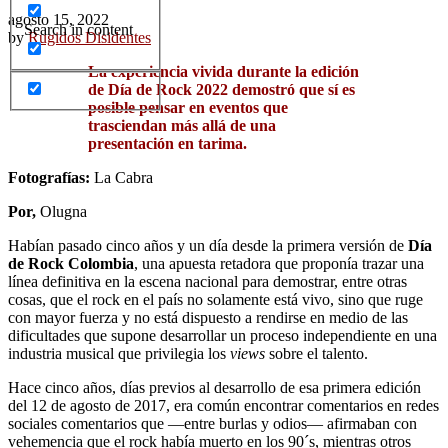
agosto 15, 2022
Search in content
by
Rugidos Disidentes
La experiencia vivida durante la edición
de Día de Rock 2022 demostró que sí es
posible pensar en eventos que
trasciendan más allá de una
presentación en tarima.
Fotografías:
La Cabra
Por,
Olugna
Habían pasado cinco años y un día desde la primera versión de
Día
de Rock Colombia
, una apuesta retadora que proponía trazar una
línea definitiva en la escena nacional para demostrar, entre otras
cosas, que el rock en el país no solamente está vivo, sino que ruge
con mayor fuerza y no está dispuesto a rendirse en medio de las
dificultades que supone desarrollar un proceso independiente en una
industria musical que privilegia los
views
sobre el talento.
Hace cinco años, días previos al desarrollo de esa primera edición
del 12 de agosto de 2017, era común encontrar comentarios en redes
sociales comentarios que ―entre burlas y odios― afirmaban con
vehemencia que el rock había muerto en los 90´s, mientras otros