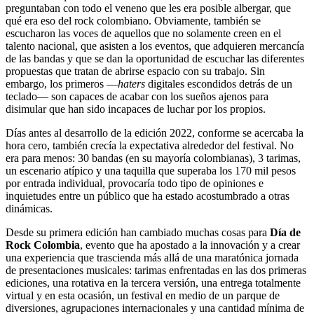
preguntaban con todo el veneno que les era posible albergar, que
qué era eso del rock colombiano. Obviamente, también se
escucharon las voces de aquellos que no solamente creen en el
talento nacional, que asisten a los eventos, que adquieren mercancía
de las bandas y que se dan la oportunidad de escuchar las diferentes
propuestas que tratan de abrirse espacio con su trabajo. Sin
embargo, los primeros ―
haters
digitales escondidos detrás de un
teclado― son capaces de acabar con los sueños ajenos para
disimular que han sido incapaces de luchar por los propios.
Días antes al desarrollo de la edición 2022, conforme se acercaba la
hora cero, también crecía la expectativa alrededor del festival. No
era para menos: 30 bandas (en su mayoría colombianas), 3 tarimas,
un escenario atípico y una taquilla que superaba los 170 mil pesos
por entrada individual, provocaría todo tipo de opiniones e
inquietudes entre un público que ha estado acostumbrado a otras
dinámicas.
Desde su primera edición han cambiado muchas cosas para
Día de
Rock Colombia
, evento que ha apostado a la innovación y a crear
una experiencia que trascienda más allá de una maratónica jornada
de presentaciones musicales: tarimas enfrentadas en las dos primeras
ediciones, una rotativa en la tercera versión, una entrega totalmente
virtual y en esta ocasión, un festival en medio de un parque de
diversiones, agrupaciones internacionales y una cantidad mínima de