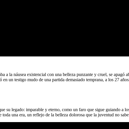
ba a la náusea existencial con una belleza punzante y cruel, se apagó 
irtió en un testigo mudo de una partida demasiado temprana, a los 27 año
que su legado: imparable y eterno, como un faro que sigue guiando a lo
de toda una era, un reflejo de la belleza dolorosa que la juventud no sa