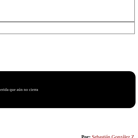
erida que aún no cierra
Por:
Sebastián González Z
.