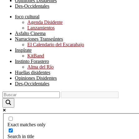
Opiniones Disidentes
Des-Occidentales
foco cultural
Agenda Disidente
Lanzamientos
Asfalto Cinema
Narraciones Transeúntes
El Calendario del Escarabajo
Inspírate
KitBand
Instinto Forastero
Alma del Río
Huellas disidentes
Opiniones Disidentes
Des-Occidentales
Exact matches only
Search in title