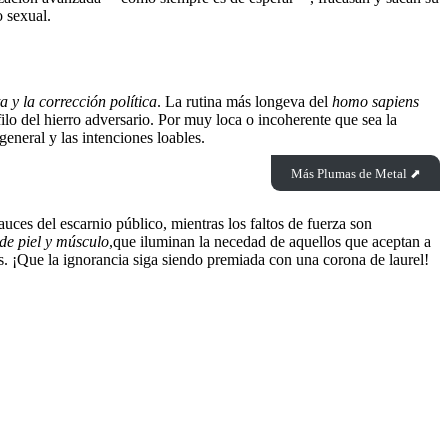
o sexual.
a y la corrección política
. La rutina más longeva del
homo sapiens
lo del hierro adversario. Por muy loca o incoherente que sea la
general y las intenciones loables.
Más Plumas de Metal ⬈
fauces del escarnio público, mientras los faltos de fuerza son
de piel y músculo
,que iluminan la necedad de aquellos que aceptan a
es. ¡Que la ignorancia siga siendo premiada con una corona de laurel!