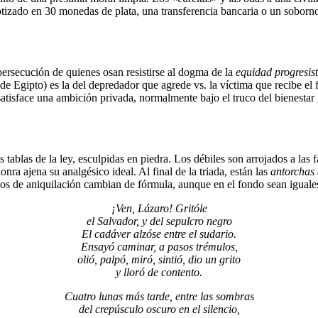
 cotizado en 30 monedas de plata, una transferencia bancaria o un soborn
 persecución de quienes osan resistirse al dogma de la
equidad progresist
gipto) es la del depredador que agrede vs. la víctima que recibe el fi
satisface una ambición privada, normalmente bajo el truco del bienestar 
 tablas de la ley, esculpidas en piedra. Los débiles son arrojados a las 
ra ajena su analgésico ideal. Al final de la triada, están las
antorchas 
todos de aniquilación cambian de fórmula, aunque en el fondo sean igual
¡Ven, Lázaro! Gritóle
el Salvador, y del sepulcro negro
El cadáver alzóse entre el sudario.
Ensayó caminar, a pasos trémulos,
olió, palpó, miró, sintió, dio un grito
y lloró de contento.
Cuatro lunas más tarde, entre las sombras
del crepúsculo oscuro en el silencio,