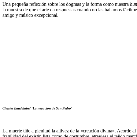
Una pequeña reflexión sobre los dogmas y la forma como nuestra
hum
la muestra de que el arte da respuestas cuando no las hallamos fácilme
amigo y músico excepcional.
Charles Baudelaire/ ‘La negación de San Pedro’
La muerte tiñe a plenitud la altivez de la «creación divina». Acorde al
fragilidad del existir, lista como de costumbre, atraviesa el tejido 