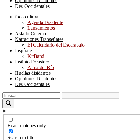
Opiniones Disidentes
Des-Occidentales
foco cultural
Agenda Disidente
Lanzamientos
Asfalto Cinema
Narraciones Transeúntes
El Calendario del Escarabajo
Inspírate
KitBand
Instinto Forastero
Alma del Río
Huellas disidentes
Opiniones Disidentes
Des-Occidentales
Exact matches only
Search in title