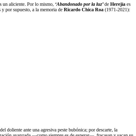
s un aliciente. Por lo mismo,
‘Abandonado por la luz’
de
Herejía
es
s y por supuesto, a la memoria de
Ricardo Chica Roa
(1971-2021):
 del doliente ante una agresiva peste bubónica; por descarte, la
ivilización avanzada —como siempre es de esperar—, fracasan y sacan su