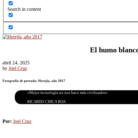
Search in content
El humo blanco 
abril 24, 2025
by
Joel Cruz
Fotografía de portada: Herejía, año 2017
«Mejor tecnología no nos hace más civilizados»
RICARDO CHICA ROA
Por:
Joel Cruz