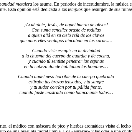
anidad metalera
los asume. En periodos de incertidumbre, la música e
nte. Esta opinión está dedicada a los
templos
que resurgen de sus ruina
¡Acuérdate, Jesús, de aquel huerto de olivos!
Con suma sencillez oraste de rodillas
a quien allá en su cielo reía de los clavos
que unos viles verdugos hincaban en tus carnes…
Cuando viste escupir en tu divinidad
a la chusma del cuerpo de guardia y de cocina,
y cuando tú sentiste penetrar las espinas
en tu cabeza donde habitaban los hombres…
Cuando aquel peso horrible de tu cuerpo quebrado
estiraba tus brazos tensados, y tu sangre
y tu sudor corrían por tu pálida frente,
cuando fuiste mostrado como blanco ante todos…
 rito, el médico con máscara de pico y hierbas aromáticas visita el lecho
marchito de una presunta moral limpia. Los «eurekas» y las odas a una c