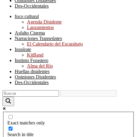
Opiniones Disidentes
Des-Occidentales
foco cultural
Agenda Disidente
Lanzamientos
Asfalto Cinema
Narraciones Transeúntes
El Calendario del Escarabajo
Inspírate
KitBand
Instinto Forastero
Alma del Río
Huellas disidentes
Opiniones Disidentes
Des-Occidentales
Exact matches only
Search in title