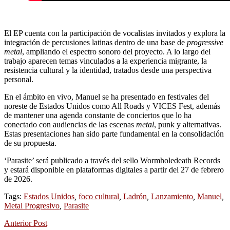
El EP cuenta con la participación de vocalistas invitados y explora la
integración de percusiones latinas dentro de una base de
progressive
metal
, ampliando el espectro sonoro del proyecto. A lo largo del
trabajo aparecen temas vinculados a la experiencia migrante, la
resistencia cultural y la identidad, tratados desde una perspectiva
personal.
En el ámbito en vivo, Manuel se ha presentado en festivales del
noreste de Estados Unidos como All Roads y VICES Fest, además
de mantener una agenda constante de conciertos que lo ha
conectado con audiencias de las escenas
metal
, punk y alternativas.
Estas presentaciones han sido parte fundamental en la consolidación
de su propuesta.
‘Parasite’ será publicado a través del sello Wormholedeath Records
y estará disponible en plataformas digitales a partir del 27 de febrero
de 2026.
Tags:
Estados Unidos
,
foco cultural
,
Ladrón
,
Lanzamiento
,
Manuel
,
Metal Progresivo
,
Parasite
Anterior Post