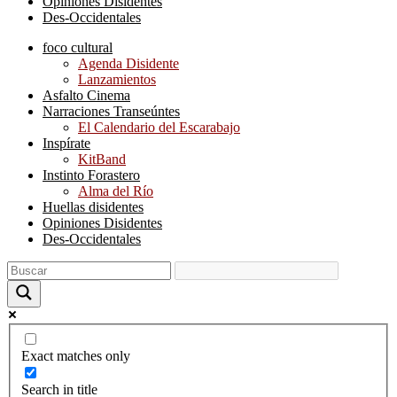
Opiniones Disidentes
Des-Occidentales
foco cultural
Agenda Disidente
Lanzamientos
Asfalto Cinema
Narraciones Transeúntes
El Calendario del Escarabajo
Inspírate
KitBand
Instinto Forastero
Alma del Río
Huellas disidentes
Opiniones Disidentes
Des-Occidentales
Exact matches only
Search in title