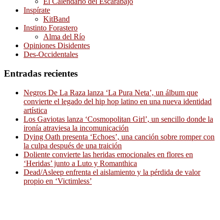
El Calendario del Escarabajo
Inspírate
KitBand
Instinto Forastero
Alma del Río
Opiniones Disidentes
Des-Occidentales
Entradas recientes
Negros De La Raza lanza ‘La Pura Neta’, un álbum que
convierte el legado del hip hop latino en una nueva identidad
artística
Los Gaviotas lanza ‘Cosmopolitan Girl’, un sencillo donde la
ironía atraviesa la incomunicación
Dying Oath presenta ‘Echoes’, una canción sobre romper con
la culpa después de una traición
Doliente convierte las heridas emocionales en flores en
‘Heridas’ junto a Luto y Romanthica
Dead/Asleep enfrenta el aislamiento y la pérdida de valor
propio en ‘Victimless’