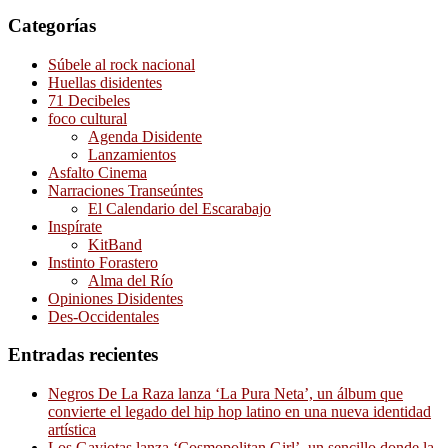
Categorías
Súbele al rock nacional
Huellas disidentes
71 Decibeles
foco cultural
Agenda Disidente
Lanzamientos
Asfalto Cinema
Narraciones Transeúntes
El Calendario del Escarabajo
Inspírate
KitBand
Instinto Forastero
Alma del Río
Opiniones Disidentes
Des-Occidentales
Entradas recientes
Negros De La Raza lanza ‘La Pura Neta’, un álbum que
convierte el legado del hip hop latino en una nueva identidad
artística
Los Gaviotas lanza ‘Cosmopolitan Girl’, un sencillo donde la