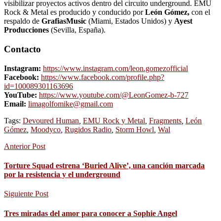
visibilizar proyectos activos dentro del circuito underground. EMU
Rock & Metal es producido y conducido por
León Gómez,
con el
respaldo de
GrafiasMusic
(Miami, Estados Unidos) y
Ayest
Producciones
(Sevilla, España).
Contacto
Instagram:
https://www.instagram.com/leon.gomezofficial
Facebook:
https://www.facebook.com/profile.php?
id=100089301163696
YouTube:
https://www.youtube.com/@LeonGomez-b-727
Email:
limagolfomike@gmail.com
Tags:
Devoured Human
,
EMU Rock y Metal
,
Fragments
,
León
Gómez
,
Moodyco
,
Rugidos Radio
,
Storm Howl
,
Wal
Anterior Post
Torture Squad estrena ‘Buried Alive’, una canción marcada
por la resistencia y el underground
Siguiente Post
Tres miradas del amor para conocer a Sophie Angel