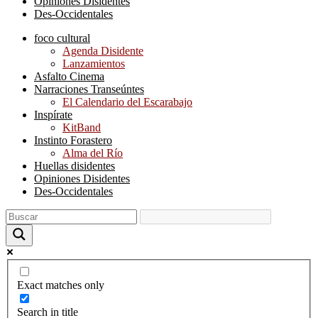
Opiniones Disidentes
Des-Occidentales
foco cultural
Agenda Disidente
Lanzamientos
Asfalto Cinema
Narraciones Transeúntes
El Calendario del Escarabajo
Inspírate
KitBand
Instinto Forastero
Alma del Río
Huellas disidentes
Opiniones Disidentes
Des-Occidentales
Exact matches only
Search in title