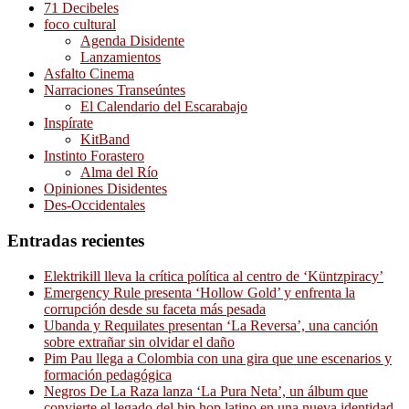
71 Decibeles
foco cultural
Agenda Disidente
Lanzamientos
Asfalto Cinema
Narraciones Transeúntes
El Calendario del Escarabajo
Inspírate
KitBand
Instinto Forastero
Alma del Río
Opiniones Disidentes
Des-Occidentales
Entradas recientes
Elektrikill lleva la crítica política al centro de ‘Küntzpiracy’
Emergency Rule presenta ‘Hollow Gold’ y enfrenta la
corrupción desde su faceta más pesada
Ubanda y Requilates presentan ‘La Reversa’, una canción
sobre extrañar sin olvidar el daño
Pim Pau llega a Colombia con una gira que une escenarios y
formación pedagógica
Negros De La Raza lanza ‘La Pura Neta’, un álbum que
convierte el legado del hip hop latino en una nueva identidad