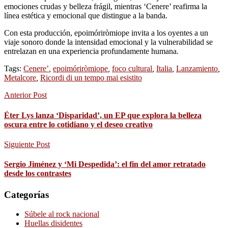
emociones crudas y belleza frágil, mientras ‘Cenere’ reafirma la
línea estética y emocional que distingue a la banda.
Con esta producción, epoimóriròmiope invita a los oyentes a un
viaje sonoro donde la intensidad emocional y la vulnerabilidad se
entrelazan en una experiencia profundamente humana.
Tags:
Cenere’
,
epoimóriròmiope
,
foco cultural
,
Italia
,
Lanzamiento
,
Metalcore
,
Ricordi di un tempo mai esistito
Anterior Post
Éter Lys lanza ‘Disparidad’, un EP que explora la belleza
oscura entre lo cotidiano y el deseo creativo
Siguiente Post
Sergio Jiménez y ‘Mi Despedida’: el fin del amor retratado
desde los contrastes
Categorías
Súbele al rock nacional
Huellas disidentes