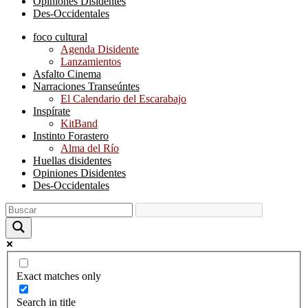
Opiniones Disidentes
Des-Occidentales
foco cultural
Agenda Disidente
Lanzamientos
Asfalto Cinema
Narraciones Transeúntes
El Calendario del Escarabajo
Inspírate
KitBand
Instinto Forastero
Alma del Río
Huellas disidentes
Opiniones Disidentes
Des-Occidentales
Exact matches only
Search in title