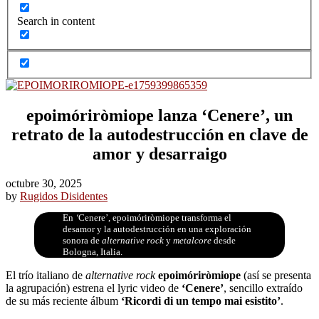
Search in content
epoimóriròmiope lanza ‘Cenere’, un
retrato de la autodestrucción en clave de
amor y desarraigo
octubre 30, 2025
by
Rugidos Disidentes
En
‘
Cenere’, epoimóriròmiope transforma el
desamor y la autodestrucción en una exploración
sonora de
alternative rock
y
metalcore
desde
Bologna, Italia.
El trío italiano de
alternative rock
epoimóriròmiope
(así se presenta
la agrupación) estrena el lyric video de
‘Cenere’
, sencillo extraído
de su más reciente álbum
‘Ricordi di un tempo mai esistito’
.