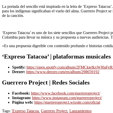
La portada del sencillo está inspirada en la letra de ‘Expreso Tataco
para los indígenas significaban el vuelo del alma. Guerrero Project se 
de la canción.
‘Expreso Tatacoa’ es uno de los siete sencillos que Guerrero Project p
Colombia para llevar su música y su propuesta a nuevas audiencias. Ta
«Es una propuesta digerible con contenido profundo e historias cotidia
‘Expreso Tatacoa’ | plataformas musicales
Spotify:
https://open.spotify.com/album/2FMCkiefkxWJ0aFe
Deezer:
https://www.deezer.com/en/album/298659192
Guerrero Project |
Redes Sociales
Facebook:
https://www.facebook.com/guerreroproject/
Instagram:
https://w
w
w.instagram.com/guerreroproject/
Página web:
https://guerreroproject.wixsite.com/oficial
Tags:
'Expreso Tatacoa
,
Guerrero Project
,
Lanzamientos