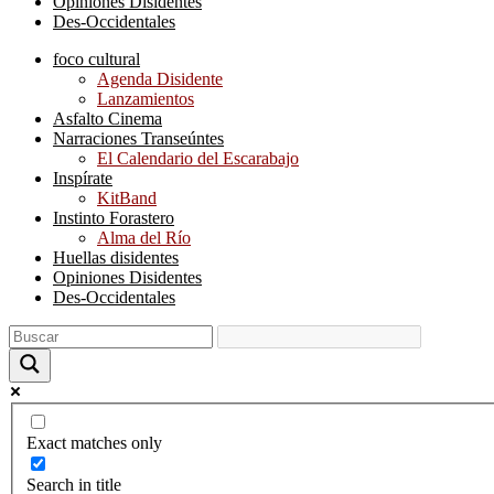
Opiniones Disidentes
Des-Occidentales
foco cultural
Agenda Disidente
Lanzamientos
Asfalto Cinema
Narraciones Transeúntes
El Calendario del Escarabajo
Inspírate
KitBand
Instinto Forastero
Alma del Río
Huellas disidentes
Opiniones Disidentes
Des-Occidentales
Exact matches only
Search in title