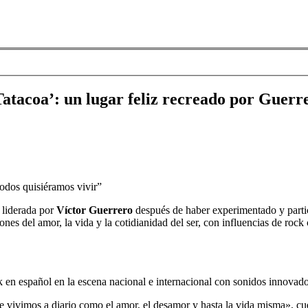
atacoa’: un lugar feliz recreado por Guerr
todos quisiéramos vivir”
 liderada por
Víctor Guerrero
después de haber experimentado y partic
isiones del amor, la vida y la cotidianidad del ser, con influencias de roc
k en español en la escena nacional e internacional con sonidos innovado
ue vivimos a diario como el amor, el desamor y hasta la vida misma», c