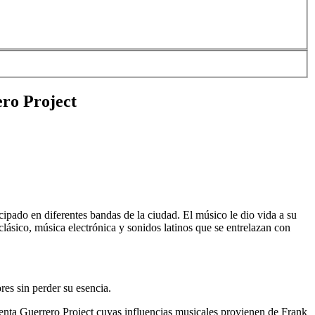
ero Project
ipado en diferentes bandas de la ciudad. El músico le dio vida a su
k clásico, música electrónica y sonidos latinos que se entrelazan con
res sin perder su esencia.
uenta Guerrero Project cuyas influencias musicales provienen de Frank