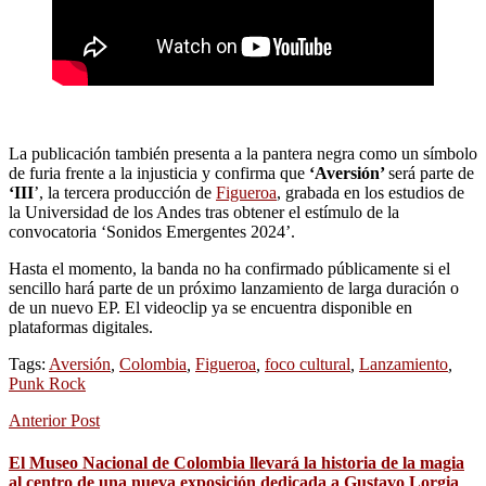
La publicación también presenta a la pantera negra como un símbolo
de furia frente a la injusticia y confirma que
‘Aversión’
será parte de
‘III
’, la tercera producción de
Figueroa
, grabada en los estudios de
la Universidad de los Andes tras obtener el estímulo de la
convocatoria ‘Sonidos Emergentes 2024’.
Hasta el momento, la banda no ha confirmado públicamente si el
sencillo hará parte de un próximo lanzamiento de larga duración o
de un nuevo EP. El videoclip ya se encuentra disponible en
plataformas digitales.
Tags:
Aversión
,
Colombia
,
Figueroa
,
foco cultural
,
Lanzamiento
,
Punk Rock
Anterior Post
El Museo Nacional de Colombia llevará la historia de la magia
al centro de una nueva exposición dedicada a Gustavo Lorgia