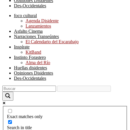
Opiniones Disidentes
Des-Occidentales
foco cultural
Agenda Disidente
Lanzamientos
Asfalto Cinema
Narraciones Transeúntes
El Calendario del Escarabajo
Inspírate
KitBand
Instinto Forastero
Alma del Río
Huellas disidentes
Opiniones Disidentes
Des-Occidentales
Exact matches only
Search in title