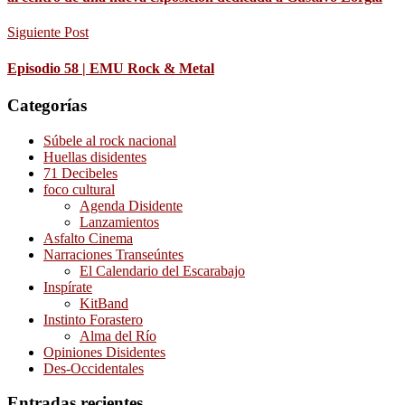
Siguiente Post
Episodio 58 | EMU Rock & Metal
Categorías
Súbele al rock nacional
Huellas disidentes
71 Decibeles
foco cultural
Agenda Disidente
Lanzamientos
Asfalto Cinema
Narraciones Transeúntes
El Calendario del Escarabajo
Inspírate
KitBand
Instinto Forastero
Alma del Río
Opiniones Disidentes
Des-Occidentales
Entradas recientes